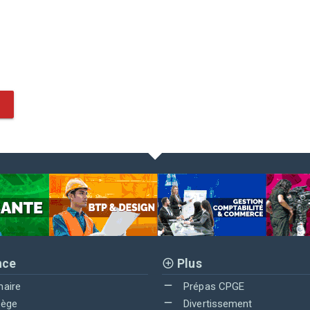
nce
Plus
maire
Prépas CPGE
lège
Divertissement