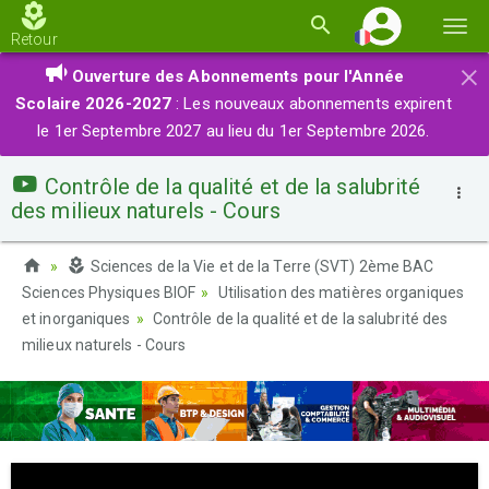
Basc
Retour
la
×
Ouverture des Abonnements pour l'Année
navi
Scolaire 2026-2027
: Les nouveaux abonnements expirent
le 1er Septembre 2027 au lieu du 1er Septembre 2026.
Contrôle de la qualité et de la salubrité
des milieux naturels - Cours
Sciences de la Vie et de la Terre (SVT) 2ème BAC
Sciences Physiques BIOF
Utilisation des matières organiques
et inorganiques
Contrôle de la qualité et de la salubrité des
milieux naturels - Cours