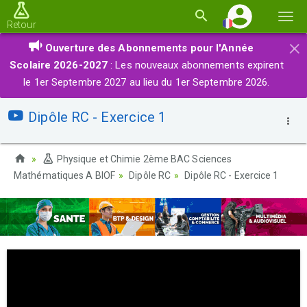
Basc
Retour
la
×
Ouverture des Abonnements pour l'Année
navi
Scolaire 2026-2027
: Les nouveaux abonnements expirent
le 1er Septembre 2027 au lieu du 1er Septembre 2026.
Dipôle RC - Exercice 1
Physique et Chimie 2ème BAC Sciences
Mathématiques A BIOF
Dipôle RC
Dipôle RC - Exercice 1