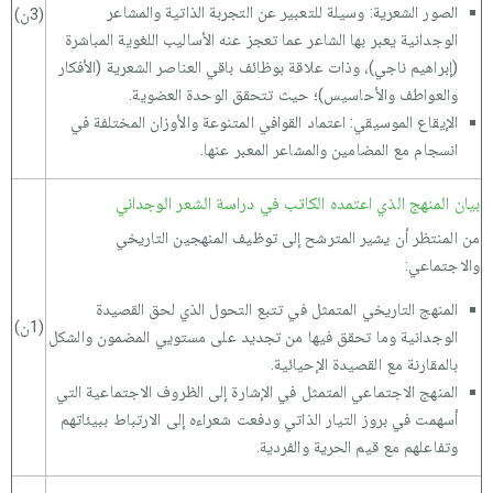
الصور الشعرية: وسيلة للتعبير عن التجربة الذاتية والمشاعر
(3ن)
الوجدانية يعبر بها الشاعر عما تعجز عنه الأساليب اللغوية المباشرة
(إبراهيم ناجي)، وذات علاقة بوظائف باقي العناصر الشعرية (الأفكار
والعواطف والأحاسيس)؛ حيث تتحقق الوحدة العضوية.
الإيقاع الموسيقي: اعتماد القوافي المتنوعة والأوزان المختلفة في
انسجام مع المضامين والمشاعر المعبر عنها.
بيان المنهج الذي اعتمده الكاتب في دراسة الشعر الوجداني
من المنتظر أن يشير المترشح إلى توظيف المنهجين التاريخي
والاجتماعي:
المنهج التاريخي المتمثل في تتبع التحول الذي لحق القصيدة
(1ن)
الوجدانية وما تحقق فيها من تجديد على مستويي المضمون والشكل
بالمقارنة مع القصيدة الإحيائية.
المنهج الاجتماعي المتمثل في الإشارة إلى الظروف الاجتماعية التي
أسهمت في بروز التيار الذاتي ودفعت شعراءه إلى الارتباط ببيئاتهم
وتفاعلهم مع قيم الحرية والفردية.