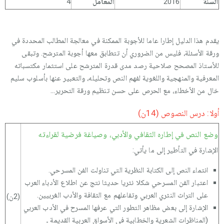
السنة
2016
المعامل
4
يقدم هذا الدليل إطارا عاما للأجوبة الممكنة في معالجة المطالب المحددة في
ورقة الأسئلة، فليس من الضروري أن تتطابق معها أجوبة المترشح. وتبقى
للأستاذ المصحح صلاحية رصد مدى قدرة المترشح على استثمار مكتسباته
المعرفية والمنهجية واللغوية لفهم النص وتحليله، والتعبير عنها بأسلوب سليم
خال من الأخطاء، مع الحرص على حسن تنظيم ورقة التحرير...
أولا: درس النصوص (14ن)
وضع النص في إطاره الثقافي والأدبي، وصياغة فرضية لقراءته
الإشارة في التأطير إلى ما يأتي:
انتماء النص إلى الكتابة النظرية التي تناولت الفن المسرحي.
اعتبار الفن المسرحي شكلا نثريا حديثا نتج عن اطلاع الأدباء العرب
على التراث النثري العربي وتفاعلهم مع الثقافة والأدب الغربيين.
(2ن)
الإشارة إلى بعض مظاهر التطور التي عرفها المسرح في الأدب العربي
(المناظرات الشعرية والخطابية في الأسواق العربية القديمة ـ