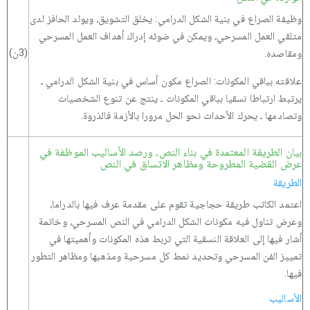
وظيفة الصراع في بنية الشكل الدرامي: يخلق التشويق، ويولد الحافز لدى
متلقي العمل المسرحي، ويمكن في ضوئه إدراك أهداف العمل المسرحي
(3ن)
ومقاصده.
علاقته بباقي المكونات: الصراع مكون أساس في بنية الشكل الدرامي ـ
يرتبط ارتباطا نسقيا بباقي المكونات ـ ينتج عن تنوع الشخصيات
وتصادمها ـ يحرك الأحداث نحو الحل مرورا بالأزمة فالذروة.
بيان الطريقة المعتمدة في بناء النص، ورصد الأساليب الموظفة في
عرض القضية المطروحة ومظاهر الاتساق في النص
الطريقة
اعتمد الكاتب طريقة حجاجية تقوم على مقدمة عرف فيها بالدراما،
وعرض تناول فيه مكونات الشكل الدرامي في النص المسرحي، وخاتمة
أشار فيها إلى العلاقة النسقية التي تربط هذه المكونات وأهميتها في
تمييز الفن المسرحي وتحديد نمط كل مسرحية ومذهبها ومظاهر التطور
فيها.
الأساليب