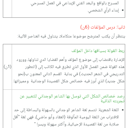
المسرح بالواقع والبعد الفني الإبداعي في العمل المسرحي.
إبداء الرأي الشخصي.
ثانيا: درس المؤلفات (6ن)
ينتظر أن يكتب المترشح موضوعا متكاملا، يتناول فيه العناصر الآتية:
ربط القولة بسياقها داخل المؤلف
الإشارة باقتضاب إلى موضوع المؤلف وأهم القضايا الدي تناولها، وورود
هذه القولة ضمن الفصل الأول الذي تطرق فيه الكاتب إلى (التطور
(1ن)
التدريجي في الشعر الحديث) في بداية القسم الثاني المعنون ب(نحو
شكل جديد) الذي أبرز فيه خصائص شكل القصيدة الوجدانية ومميزاتها.
رصد خصائص الشكل التي توسل بها الشاعر الوجداني للتعبير عن
تجربته الذاتية
اللغة الشعرية: تتسم لغة الشاعر الوجداني بالسهولة والبساطة إلى حد
الاقتراب من اللغة اليومية المألوفة (العقاد وأبو ماضي)، فهي لغة "أقل
صلابة من لغة القصيدة الإحيائية، وأكثر سهولة ويسرا "