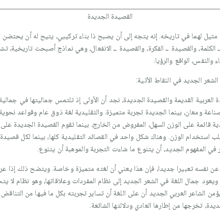
القصيدة الجديدة
ثيل لهما في تاريخه. إنه يتجه إلى أن يصبح ذا بناء تركيبي، يتيح له أن يحتضن ال
لكلمة، والقصيدة ــ الفكرة، والقصيدة ــ الانفعال، وهي نماذج أصبحت تاريخية، تشرئ
والنفس، الواقع والرؤيا.
شعر الجديد في النقاط الآتية:
قصيدة العربية القديمة والقصيدة الجديدة، نجد أن الأولى إذ تلتمس جماليتها في جمالي
ناعة ومعان، بينما الجديدة تجربة متميزة. والتقليدية لغة ذوق عام وقواعد نحوية 
ية قائمة على الوزن السهل، المفروض من الخارج، بينما تقوم القصيدة الجديدة على إي
ب استخدام الوزن. وهناك شكل واحد في القصائد التقليدية كلها، بينما لكل قصيدة
في المفهوم الجديد، أن يتنوع ما شاءت التجربة والموهبة أن يتنوع.
بر عن نفسه تعبيرا جديدا، فإن هذا يعني أن لغته متميزة وخاصة. ويتضح ذلك إذا عرف
يعود جمال اللغة في الشعر الجديد إلى نظام المفردات وعلاقاتها، وهو نظام لا يتحكم
يؤمن الشاعر العربي الجديد أن على اللغة أن تساير تجربته بكل ما فيها من التناقض
يدة، تخرجها من إطارها العادي ودلالتها الشائعة.