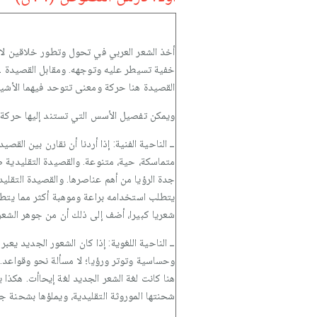
أخذ الشعر العربي في تحول وتطور خلاقين لا م
خفية تسيطر عليه وتوجهه. ومقابل القصيدة ــ ا
القصيدة هنا حركة ومعنى تتوحد فيهما الأشياء 
ويمكن تفصيل الأسس التي تستند إليها حركة ال
ــ الناحية الفنية: إذا أردنا أن نقارن بين ال
متماسكة، حية، متنوعة. والقصيدة التقليدية ص
جدة الرؤيا من أهم عناصرها. والقصيدة التقليد
يتطلب استخدامه براعة وموهبة أكثر مما يتطل
شعريا كبيرا، أضف إلى ذلك أن من جوهر الشعر 
ــ الناحية اللغوية: إذا كان الشعور الجديد يع
وحساسية وتوتر ورؤيا؛ لا مسألة نحو وقواعد. و
هنا كانت لغة الشعر الجديد لغة إيحاأت. هكذا 
شحنتها الموروثة التقليدية، ويملؤها بشحنة جد