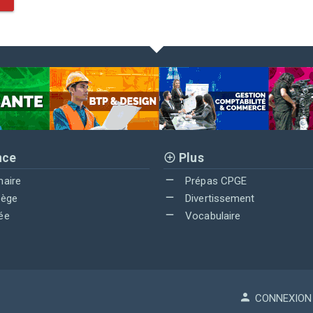
nce
Plus
maire
Prépas CPGE
lège
Divertissement
ée
Vocabulaire
CONNEXION