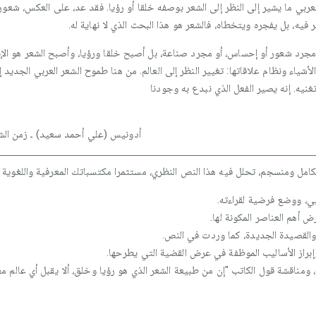
لعربي ما يشير إلى النظر إلى الشعر بوصفه خلقا أو رؤيا. فقد عد، على العكس، شعور
 فيه، بل يفجره ويتخطاه، فالشعر هو هذا البحث الذي لا نهاية له.
مجرد شعور أو إحساس، أو مجرد صناعة، بل أصبح خلقا ورؤيا، وأصبح الشعر هو الإنسا
م الأشياء ونظام علاقاتها: تغيير النظر إلى العالم. من هنا طموح الشعر العربي الجد
نيه. إنه يصير الفعل الذي نبدع به وجودنا
أدونيس (علي أحمد سعيد) ـ زمن الشعر، 
ل ومنسجم، تحلل فيه هذا النص النظري، مستثمرا مكتسباتك المعرفية واللغوية و
ي، ووضع فرضية لقراءته.
 أهم العناصر المكونة لها.
القصيدة الجديدة، كما وردت في النص.
وإبراز الأساليب الموظفة في عرض القضية التي يطرحها.
ومناقشة قول الكاتب "إن من طبيعة الشعر الذي هو رؤيا وخلق، ألا يقبل أي عالم مغ