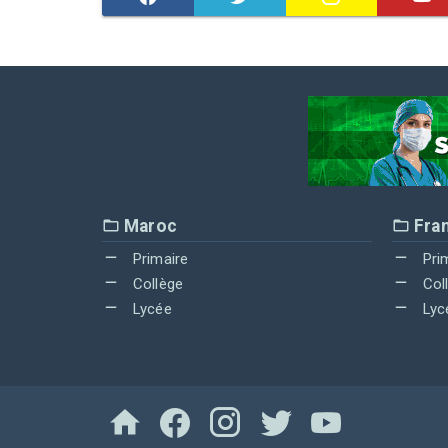
Maroc
Fra
Primaire
Pri
Collège
Col
Lycée
Lyc