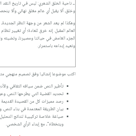
ــ ناحية الخلق الشعري: ليس في تاريخ النقد ا
وخلق، ألا يقبل أي عالم مغلق نهائي وألا ينحصر
وهكذا لم يعد الشعر من وجهة النظر الجديدة، 
العالم المقبل. إنه خرق للعادة؛ أي تغيير لنظا
الجزء الغامض في حياتنا ومصيرنا، وتضيئه وتغ
ونعيد إبداعه باستمرار.
اكتب موضوعا إنشائيا وفق تصميم منهجي متكام
تأطير النص ضمن سياقه الثقافي والأدب
تحديد القضية التي يطرحها النص، وعرض
رصد مميزات كل من القصيدة القديمة و
بيان الطريقة المعتمدة في بناء النص، 
صياغة خلاصة تركيبية لنتائج التحليل، 
ويتخطاه"، مع إبداء الرأي الشخصي.