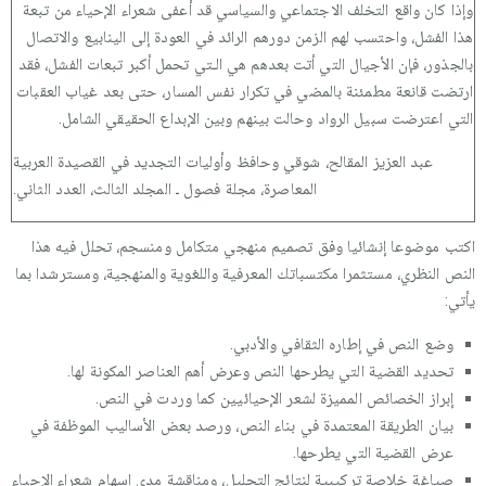
وإذا كان واقع التخلف الاجتماعي والسياسي قد أعفى شعراء الإحياء من تبعة
هذا الفشل، واحتسب لهم الزمن دورهم الرائد في العودة إلى الينابيع والاتصال
بالجذور، فإن الأجيال التي أتت بعدهم هي الـتي تحمل أكبر تبعات الفشل، فقد
ارتضت قانعة مطمئنة بالمضي في تكرار نفس المسار، حتى بعد غياب العقبات
التي اعترضت سبيل الرواد وحالت بينهم وبين الإبداع الحقيقي الشامل.
عبد العزيز المقالح، شوقي وحافظ وأوليات التجديد في القصيدة العربية
المعاصرة، مجلة فصول ـ المجلد الثالث، العدد الثاني.
اكتب موضوعا إنشائيا وفق تصميم منهجي متكامل ومنسجم، تحلل فيه هذا
النص النظري، مستثمرا مكتسباتك المعرفية واللغوية والمنهجية، ومسترشدا بما
يأتي:
وضع النص في إطاره الثقافي والأدبي.
تحديد القضية التي يطرحها النص وعرض أهم العناصر المكونة لها.
إبراز الخصائص المميزة لشعر الإحيائيين كما وردت في النص.
بيان الطريقة المعتمدة في بناء النص، ورصد بعض الأساليب الموظفة في
عرض القضية التي يطرحها.
صياغة خلاصة تركيبية لنتائج التحليل، ومناقشة مدى إسهام شعراء الإحياء