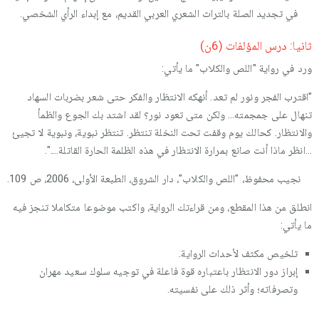
في تجديد الصلة بالتراث الشعري العربي القديم، مع إبداء الرأي الشخصي.
ثانيا: درس المؤلفات (6ن)
ورد في رواية "اللص والكلاب" ما يأتي:
"اقترب الفجر ونور لم تعد. أنهكه الانتظار والفكر حتى شعر بضربات السهاد
تنهال على جمجمته... ولكن متى تعود نور؟ لقد اشتد بك الجوع والظمأ
والانتظار. كحالك يوم وقفت تحت النخلة تنتظر. تنتظر نبوية، ونبوية لا تجيئ
...انظر ماذا أنت صانع بمرارة الانتظار في هذه الظلمة الحارة القاتلة....".
نجيب محفوظ، "اللص والكلاب"، دار الشروق، الطبعة الأولى، 2006، ص 109.
انطلق من هذا المقطع، ومن قراءتك الرواية، واكتب موضوعا متكاملا تنجز فيه
ما يأتي:
تلخيص مكثف لأحداث الرواية.
إبراز دور الانتظار باعتباره قوة فاعلة في توجيه سلوك سعيد مهران
وتصرفاته؛ وأثر ذلك على نفسيته.