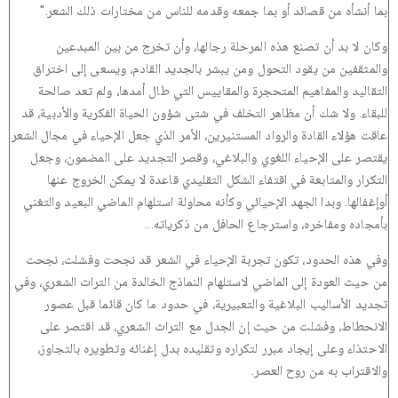
بما أنشأه من قصائد أو بما جمعه وقدمه للناس من مختارات ذلك الشعر."
وكان لا بد أن تصنع هذه المرحلة رجالها، وأن تخرج من بين المبدعين
والمثقفين من يقود التحول ومن يبشر بالجديد القادم، ويسعى إلى اختراق
التقاليد والمفاهيم المتحجرة والمقاييس التي طال أمدها، ولم تعد صالحة
للبقاء. ولا شك أن مظاهر التخلف في شتى شؤون الحياة الفكرية والأدبية، قد
عاقت هؤلاء القادة والرواد المستنيرين، الأمر الذي جعل الإحياء في مجال الشعر
يقتصر على الإحياء اللغوي والبلاغي، وقصر التجديد على المضمون، وجعل
التكرار والمتابعة في اقتفاء الشكل التقليدي قاعدة لا يمكن الخروج عنها
أوإغفالها. وبدا الجهد الإحيائي وكأنه محاولة استلهام الماضي البعيد والتغني
بأمجاده ومفاخره، واسترجاع الحافل من ذكرياته...
وفي هذه الحدود، تكون تجربة الإحياء في الشعر قد نجحت وفشلت، نجحت
من حيث العودة إلى الماضي لاستلهام النماذج الخالدة من التراث الشعري، وفي
تجديد الأساليب البلاغية والتعبيرية، في حدود ما كان قائما قبل عصور
الانحطاط، وفشلت من حيث إن الجدل مع التراث الشعري، قد اقتصر على
الاحتذاء وعلى إيجاد مبرر لتكراره وتقليده بدل إغنائه وتطويره بالتجاوز،
والاقتراب به من روح العصر.