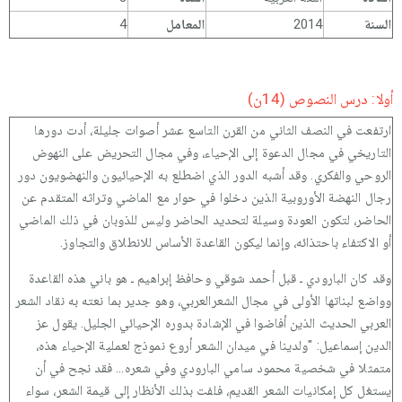
السنة
2014
المعامل
4
أولا: درس النصوص (14ن)
ارتفعت في النصف الثاني من القرن التاسع عشر أصوات جليلة، أدت دورها
التاريخي في مجال الدعوة إلى الإحياء، وفي مجال التحريض على النهوض
الروحي والفكري. وقد أشبه الدور الذي اضطلع به الإحيائيون والنهضويون دور
رجال النهضة الأوروبية الذين دخلوا في حوار مع الماضي وتراثه المتقدم عن
الحاضر، لتكون العودة وسيلة لتحديد الحاضر وليس للذوبان في ذلك الماضي
أو الاكتفاء باحتذائه، وإنما ليكون القاعدة الأساس للانطلاق والتجاوز.
وقد كان البارودي ـ قبل أحمد شوقي وحافظ إبراهيم ـ هو باني هذه القاعدة
وواضع لبناتها الأولى في مجال الشعرالعربي، وهو جدير بما نعته به نقاد الشعر
العربي الحديث الذين أفاضوا في الإشادة بدوره الإحيائي الجليل. يقول عز
الدين إسماعيل: "ولدينا في ميدان الشعر أروع نموذج لعملية الإحياء هذه،
متمثلا في شخصية محمود سامي البارودي وفي شعره... فقد نجح في أن
يستغل كل إمكانيات الشعر القديم، فلفت بذلك الأنظار إلى قيمة الشعر، سواء