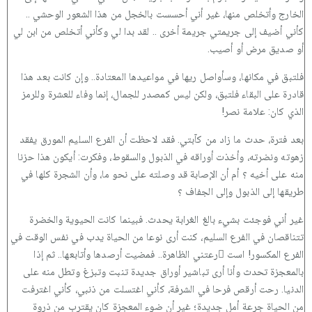
الخارج وأتخلص منها، غير أني أحسست بالخجل من هذا الشعور الوحشي ..
كأني أضيف إلى جريمتي جريمة أخرى .. لقد بدا لي وكأني أتخلص من ابن لي
أو صديق مرض أو أصيب.
فلتبق في مكانها، وسأواصل ريها في مواعيدها المعتادة.. وإن كانت بعد هذا
قادرة على البقاء فلتبق، ولكن ليس كمصدر للجمال، إنما وفاء للعشرة وللرمز
الذي كان: علامة نصر!
بعد فترة، حدث ما زاد من كآبتي. فقد لاحظت أن الفرع السليم المورق يفقد
زهوته ونضرته، وأخذت أوراقه في الذبول والسقوط، وفكرت: أيكون هذا حزنا
منه على أخيه ؟ أم أن الإصابة قد وصلته على نحو ما، وأن الشجرة كلها في
طريقها إلى الذبول وإلى الجفاف ؟
غير أني فوجئت بشيء بالغ الغرابة يحدث. فبينما كانت الحيوية والخضرة
تتناقصان في الفرع السليم، كنت أرى نوعا من الحياة يدب في نفس الوقت في
الفرع المكسور! است ْرعتني الظاهرة.. فمضيت أرصدها وأتابعها.. ثم إذا
بالمعجزة تحدث وأنا أرى تباشير أوراق جديدة تنبت وتبزغ وتطل منه على
الدنيا. رحت أرقص فرحا في الشرفة، كأني اغتسلت من ذنبي، كأني اغترفت
من الحياة جرعة أمل جديدة؛ غير أن ضوء المعجزة كان يقترب من ذروة