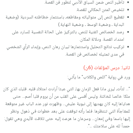
تأطير النص ضمن السياق الأدبي لتطور فن القصة.
تلخيص المتن الحكائي للقصة.
تقطيع النص إلى متوالياته ومقاطعه، باستثمار خطاطته السردية: (وضعية
البداية ـ وضعية الوسط ـ وضعية النهاية.)
رصد الخصائص الفنية للنص، بالتركيز على: الحالة النفسية للسارد على
امتداد القصة. ودلالة المكان.
تركيب نتائج التحليل واستثمارها لبيان رهان النص، وإبداء الرأي الشخصي
في مدى تمثيله لخصائص فن القصة.
ثانيا: درس المؤلفات (6ن)
ورد في رواية "اللص والكلاب" ما يأتي:
"... لتأت، ليرى ماذا فعل الزمان بها، التي عبثا أرادت امتلاك قلبه. قلبك الذي كان
ملكا خالصا للخائنة. وليس أقسى على القلب من أن يروم قلبا أصم... حتى
هداياها إليه كان يهديها إلى نبوية عليش... وظهرت نور عند الباب غير متوقعة
للمفاجأة التي تنتظرها. فلما رأته توقفت على بعد خطوات في ذهول. ونظر
إليها باسما وفي إمعان... وسرعان ما هرعت إليه حتى تلاقت الأيدي وهي تقول:
حمداً لله على سلامتك ...".