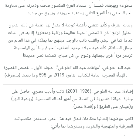
سطوعه وبهجته، فمـــــا أن استعاد الفرع المكسور صحته وقدرته على معاودة
الحياة، حتى بدأ الفرع الثاني يستعيد حيويته، ويورق من جديد.
وبدت الشرفة وكأنها تتغنى بأغنية كونية لا مثيل لها، أغنية عن ذلك القانون
الجليل الرائع الذي لا تمضي الحياة عظيمة وراقية ومتطورة إلا به، في النبات
تماما كما في البشر. والقلب ذائب بالوجد، مبتهج بما يملكه في هذا العالم من
جمال البساطة، كأنه عيد ميلاد جديد أهدتنيه الحياة، وأنا أرى الياسمينة
تزدهر مرة أخرى بجمالها، وتلوح لي كل صباح، كعلامة نصر جديدة!
عبد الله الطوخي، "مؤلفات عبد الله الطوخي"، المجلد الأول ـ القصص القصيرة
ـ الهيأة المصرية العامة للكتاب، القاهرة 9119، ص 595 وما بعدها (بتصرف).
إضاءة: عبد الله الطوخي: (1926 2001) كاتب وأديب مصري، حاصل على
جائزة الدولة التقديرية في القصة. من أشهر أعماله القصصية: (رباعية النهر)
و(عينان على الطريق) و(قصة عصر).
اكتب موضوعا إنشائيا متكاملا، تحلل فيه هذا النص، مستثمرا مكتسباتك
المعرفية والمنهجية واللغوية، ومسترشدا بما يأتي: