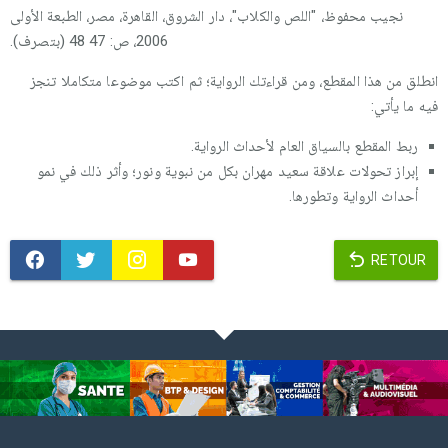
نجيب محفوظ، "اللص والكلاب"، دار الشروق، القاهرة، مصر، الطبعة الأولى
2006، ص: 47 48 (بتصرف).
انطلق من هذا المقطع، ومن قراءتك الرواية؛ ثم اكتب موضوعا متكاملا تنجز
فيه ما يأتي:
ربط المقطع بالسياق العام لأحداث الرواية.
إبراز تحولات علاقة سعيد مهران بكل من نبوية ونور؛ وأثر ذلك في نمو
أحداث الرواية وتطورها.
RETOUR