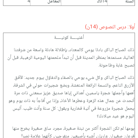
السنة
2014
المعامل
4
أولا: درس النصوص (14ن)
أغنيـــــة كونيـــــة
ذلك الصباح الباكر، بادئا يومي كالمعتاد، بإطلالة هادئة واسعة من شرفتنا
العالية، مستمتعا بمنظر المدينة قبل أن تبدأ ملحمتها اليومية الرهيبة، قبل أن
تصبح غابة وطاحونة.
ذلك الصباح الباكر، وكل شيء يوحي بالصفاء والتفاؤل بيوم جديد: الأفق
الأزرق الناعم، والنسمة الرائعة المنعشة، وبضع شجيرات حولي في الشرفة،
أهمها وأجملها شجرة ياسمين، أهداني إياها صديق عزيز سمعني ذات مرة
أتحدث عن جمال هذه الزهرة وعطرها الأخاذ، وإذا بي أفاجأ به ذات يوم وهو
يحمل شجيرة مزروعة في آنية فخارية ويقول: كل سنة وأنت طيب. أليس
اليوم هو عيد ميلادك؟
يومها لم تكن الشجرة أكثر من نبتة صغيرة، مجرد ساق صغيرة يخرج منها
فرعان صغيران عاريان، أشبه بأصبعين منفرجين، كأنهما علامة نصر!