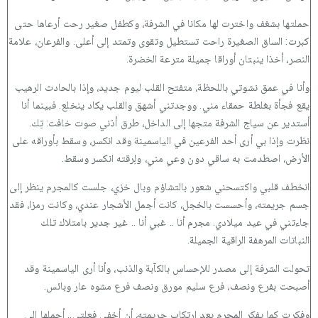
حملتها بشغف واخترت لها مكانا في الشرفة، وكطفل صغير رحت أرعاها حتى
كبرت: الساق الصغيرة راحت تستطيل وتقوى وتمتد إلى أعلى. والفرعان، علامة
النصر، أخذا ينبتان أوراقا جميلة مترعة الخضرة.
وأنا في عمق نشوتي باللحظة، متفتح القلب ليوم جديد، وإذا بالحادث الرهيب
يقع فجأة بغلطة حمقاء مني. ووجدتني أشهق والقلب يكاد ينخلع. فبينما أنا
أستدير عن سياج الشرفة متجها إلى الداخل، طرق أذني صوت خافت: تِك.
نظرت وإذا بي أرى أحد الفرعين في الياسمينة وقد انكسر، وسقط بأوراقه على
الأرض، اصطدمت به ساقي دون وعي مني، ولِرقته انكسر وسقط.
انخطف قلبي واكتسحني شعور بالتشاؤم وبال خزي، جلست كالمجرم ينظر إلى
جسم جريمته، وأحسست بالخجل، كانت أجمل الأشجار عندي، وكانت رمزا، فقد
جاءتني في عيد ميلادي. مجرم أنا .. غبي أنا .. غير جدير بامتلاك تلك
النباتات المرهفة الراقية الجميلة.
تحولت الشرفة إلى مصدر للإحساس بالكآبة والذنب، وأنا أرى الياسمينة وقد
أصبحت بفرع ونصف، فرع سليم مورق ونصف فرع مشوه عار وبائس.
وفكرت كما يفكر المجرم بعد ارتكاب جريمته، أن أخفي فعلتي.. أحملها إلى