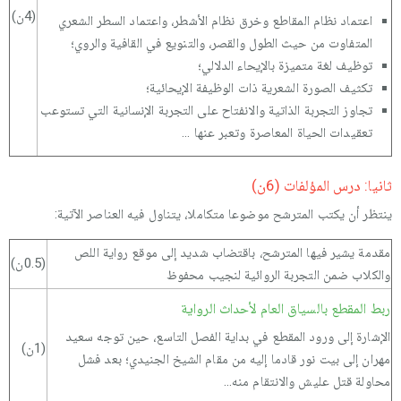
(4ن)
اعتماد نظام المقاطع وخرق نظام الأشطر، واعتماد السطر الشعري
المتفاوت من حيث الطول والقصر، والتنويع في القافية والروي؛
توظيف لغة متميزة بالإيحاء الدلالي؛
تكثيف الصورة الشعرية ذات الوظيفة الإيحائية؛
تجاوز التجربة الذاتية والانفتاح على التجربة الإنسانية التي تستوعب
تعقيدات الحياة المعاصرة وتعبر عنها ...
ثانيا: درس المؤلفات (6ن)
ينتظر أن يكتب المترشح موضوعا متكاملا، يتناول فيه العناصر الآتية:
مقدمة يشير فيها المترشح، باقتضاب شديد إلى موقع رواية اللص
(0.5ن)
والكلاب ضمن التجربة الروائية لنجيب محفوظ
ربط المقطع بالسياق العام لأحداث الرواية
الإشارة إلى ورود المقطع في بداية الفصل التاسع، حين توجه سعيد
(1ن)
مهران إلى بيت نور قادما إليه من مقام الشيخ الجنيدي؛ بعد فشل
محاولة قتل عليش والانتقام منه...