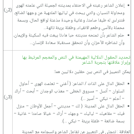
إعلان الشاعر رغبته في الاحتفاء بمدينته الجميلة التي علمته الهوى
(2ن)
ومحاولة النسيان، والتي يبحث في لياليها الملتهبة عن وجهها الضائع،
فتتراءى له طيفا صامتا، وغانية وحيدة مذعنة لواقع الحال، وبسمة
محملة بالأسى وطعم الانقياد، وطفلة بريئة تائهة...
حلم الشاعر بأن تمنحه مدينته حبا هادئا يبعث فيه السكينة والإيمان،
وأن تشاطره الأحزان، وأن تتحقق مستقبلا سعادة الإنسان...
تحديد الحقول الدلالية المهيمنة في النص والمعجم المرتبط بها
وإبراز علاقتها بتجربة الشاعر
يمكن التمييز في النص بين حقلين دلاليين هما:
الحقل الدال على الذات / الشاعر: ( أغني – تعلمت الهوى – أحاول
السلوان – أنسل – مسروق الخطى – معذب الوجدان – أبحث – أراك
(3ن)
– أحلم – نبكي – أسير ...).
الحقل الدال على المدينة: ( لك – مدينتي – أجمل الأوطان – منزل
فيك – مقاهيك – لياليك – وجهك – أراك – خيالا صامتا – غانية –
بسمة ضائعة – طفلة بريئة – نبكي ...).
العلاقة : تتجلى في التعبير عن تفاعل الشاعر وانسجامه مع المدينة