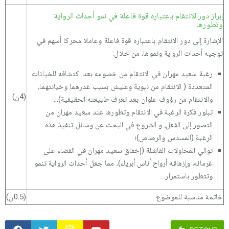
إبراز دور الانتقام باعتباره قوة فاعلة في نمو أحداث الرواية
وتطورها
الإشارة إلى دور الانتقام باعتباره قوة فاعلة وعاملا محركا أسهم في
توجيه أحداث الرواية ونموها، من خلال:
رغبة سعيد مهران في الانتقام من خصومه بعد اكتشافه للخيانات
المتعددة ( الانتقام من نبوية وعليش بسبب غدرهما وخيانتهما،
(4ن)
والانتقام من رؤوف علوان بعد تعرف طبيعته الحقيقية)...
تبلور فكرة الرغبة في الانتقام وتطورها عند سعيد مهران من
التصور إلى الفعل، و الشروع في البحث عن وسائل تنفيذ هذه
الرغبة (المسدس والرصاص)؛
توالي المحاولات الفاشلة (إخفاق سعيد مهران في القضاء على
غرمائه، وإزهاقه أرواح أناس أبرياء)، مما جعل أحداث الرواية تنمو
وتتطور باستمرار...
خاتمة مناسبة للموضوع
(0.5ن)