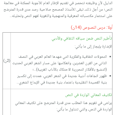
الدليل، لأن وظيفته تنحصر في تقديم الإطار العام للأجوبة الممكنة في معالجة
النص؛ من أجل ذلك، تبقى للأستاذ المصحح صلاحية رصد مدى قدرة المترشح
على استثمار مكتسباته المعرفية والمنهجية واللغوية لفهم النص وتحليله...
أولا: درس النصوص (14ن)
تأطير النص ضمن سياقه الثقافي والأدبي
الإشارة بإيجاز إلى ما يأتي:
التحولات الثقافية والفكرية التي شهدها العالم العربي في النصف
(2ن)
الثاني من القرن العشرين، وانعكاسها على مسار الشعر العربي الحديث
(التشبع بالأفكار التحررية الاحتكاك بالآداب الغربية)...؛
ظهور اتجاهات أدبية جديدة في الشعر العربي، عمدت إلى تكسير
بنية القصيدة التقليدية باعتماد بنية جديدة في الإبداع الشعري...
تكثيف المعاني الواردة في النص
يراعى في تقويم هذا المطلب مدى قدرة المترشح على تكثيف المعاني
الواردة في النص، والتي تتناول ما يأتي: