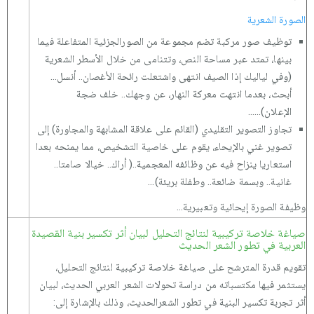
الصورة الشعرية
توظيف صور مركبة تضم مجموعة من الصورالجزئية المتفاعلة فيما
بينها، تمتد عبر مساحة النص، وتتنامى من خلال الأسطر الشعرية
(وفي لياليك إذا الصيف انتهى واشتعلت رائحة الأغصان.. أنسل...
أبحث، بعدما انتهت معركة النهار، عن وجهك.. خلف ضجة
الإعلان)......
تجاوز التصوير التقليدي (القائم على علاقة المشابهة والمجاورة) إلى
تصوير غني بالإيحاء، يقوم على خاصية التشخيص، مما يمنحه بعدا
استعاريا ينزاح فيه عن وظائفه المعجمية..( أراك.. خيالا صامتا..
غانية.. وبسمة ضائعة.. وطفلة بريئة)...
وظيفة الصورة إيحائية وتعبيرية...
صياغة خلاصة تركيبية لنتائج التحليل لبيان أثر تكسير بنية القصيدة
العربية في تطور الشعر الحديث
تقويم قدرة المترشح على صياغة خلاصة تركيبية لنتائج التحليل،
يستثمر فيها مكتسباته من دراسة تحولات الشعر العربي الحديث، لبيان
أثر تجربة تكسير البنية في تطور الشعرالحديث، وذلك بالإشارة إلى: