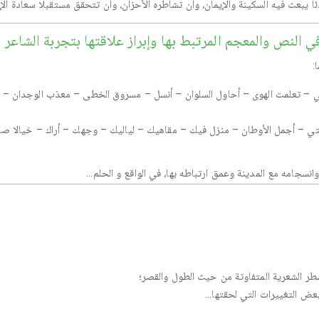
ا يبعث فيه السكينة والإيمان، وأن تشاطره الأحزان، وأن تتحقق مستقبلا سعادة الإن
ي النص والمعجم المرتبط بها وإبراز علاقتها بتجربة الشاعر
:
أغني – تعلمت الهوى – أحاول السلوان – أنسل – مسروق الخطى – معذب الوجدان – 
ينتي – أجمل الأوطان – منزل فيك – مقاهيك – لياليك – وجهك – أراك – خيالا صا
انسجامه مع المدينة وعمق ارتباطه بها، في الواقع و الحلم...
طر الشعرية المتفاوتة من حيث الطول والقصر؛
ض التغييرات التي لحقتها...