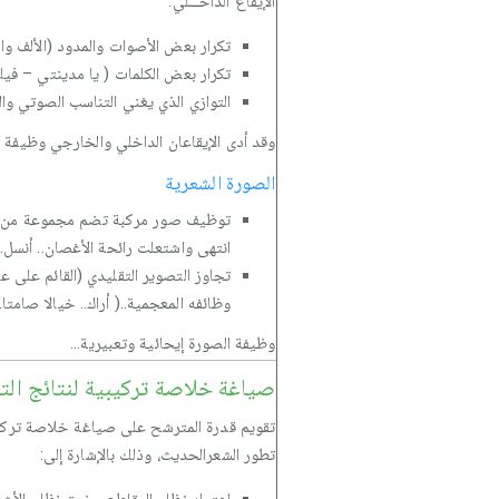
الإيقاع الداخـــلي:
تكرار بعض الأصوات والمدود (الألف والن
تكرار بعض الكلمات ( يا مدينتي – فيك 
التوازي الذي يغني التناسب الصوتي وال
وقد أدى الإيقاعان الداخلي والخارجي وظيفة و
الصورة الشعرية
توظيف صور مركبة تضم مجموعة من الصو
انتهى واشتعلت رائحة الأغصان.. أنسل..
تجاوز التصوير التقليدي (القائم على 
وظائفه المعجمية..( أراك.. خيالا صامتا.
وظيفة الصورة إيحائية وتعبيرية...
صياغة خلاصة تركيبية لنتائج التح
تقويم قدرة المترشح على صياغة خلاصة تركيبية
تطور الشعرالحديث، وذلك بالإشارة إلى: