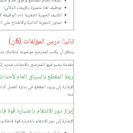
اعتماد نظام المقاطع وخرق نظام الأشط
توظيف لغة متميزة بالإيحاء الدلالي؛
تكثيف الصورة الشعرية ذات الوظيفة الإ
تجاوز التجربة الذاتية والانفتاح على ا
ثانيا: درس المؤلفات (6ن)
ينتظر أن يكتب المترشح موضوعا متكاملا، يتناو
مقدمة يشير فيها المترشح، باقتضاب شديد إل
ربط المقطع بالسياق العام لأحداث 
الإشارة إلى ورود المقطع في بداية الفصل الت
منه...
إبراز دور الانتقام باعتباره قوة ف
الإشارة إلى دور الانتقام باعتباره قوة فاعلة
رغبة سعيد مهران في الانتقام من خصوم