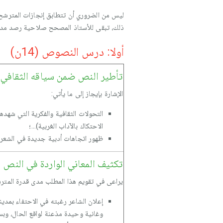
ليس من الضروري أن تتطابق إنجازات المترشح م
ذلك، تبقى للأستاذ المصحح صلاحية رصد مدى ق
أولا: درس النصوص (14ن)
تأطير النص ضمن سياقه الثقافي و
الإشارة بإيجاز إلى ما يأتي:
التحولات الثقافية والفكرية التي شهدها
الاحتكاك بالآداب الغربية)...؛
ظهور اتجاهات أدبية جديدة في الشعر ال
تكثيف المعاني الواردة في النص
يراعى في تقويم هذا المطلب مدى قدرة المترشح
إعلان الشاعر رغبته في الاحتفاء بمدينت
وغانية وحيدة مذعنة لواقع الحال، وبسم