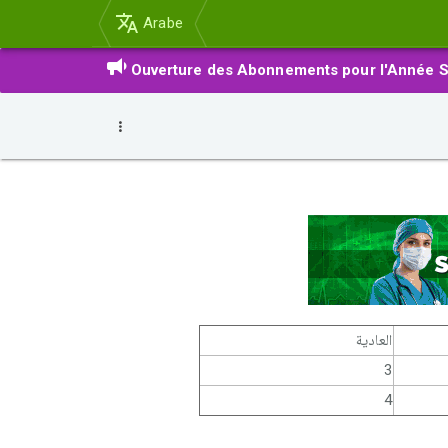
Arabe
Ouverture des Abonnements pour l'Année S
العادية
3
4