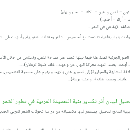
ون – العين والغين – الكاف – الحاء والهاء)...
– أراك – أحلم...)
تناغم الإيقاعي في النص...
لدت بنية إيقاعية تناغمت مع أحاسيس الشاعر ودفقاته الشعورية، وأسهمت في التعب
رالجزئية المتفاعلة فيما بينها، تمتد عبر مساحة النص، وتتنامى من خلال الأسط
. أبحث، بعدما انتهت معركة النهار، عن وجهك.. خلف ضجة الإعلان)......
علاقة المشابهة والمجاورة) إلى تصوير غني بالإيحاء، يقوم على خاصية التشخيص، مم
. غانية.. وبسمة ضائعة.. وطفلة بريئة)...
ليل لبيان أثر تكسير بنية القصيدة العربية في تطور الشعر
 لنتائج التحليل، يستثمر فيها مكتسباته من دراسة تحولات الشعر العربي الحديث،