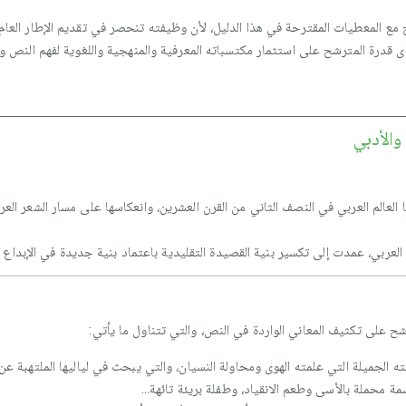
ع المعطيات المقترحة في هذا الدليل، لأن وظيفته تنحصر في تقديم الإطار العام
درة المترشح على استثمار مكتسباته المعرفية والمنهجية واللغوية لفهم النص وتح
الأدبي
 العالم العربي في النصف الثاني من القرن العشرين، وانعكاسها على مسار الشعر العر
عربي، عمدت إلى تكسير بنية القصيدة التقليدية باعتماد بنية جديدة في الإبداع ا
 على تكثيف المعاني الواردة في النص، والتي تتناول ما يأتي:
ه الجميلة التي علمته الهوى ومحاولة النسيان، والتي يبحث في لياليها الملتهبة عن
ة محملة بالأسى وطعم الانقياد، وطفلة بريئة تائهة...