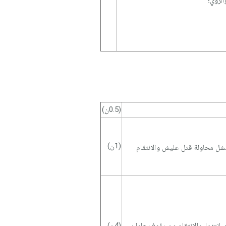
الروي؛
(0.5ن)
(1ن)
فشل محاولة قتل عليش والانتقام
انتهما، والانتقام من رؤوف علوان
(4ن)