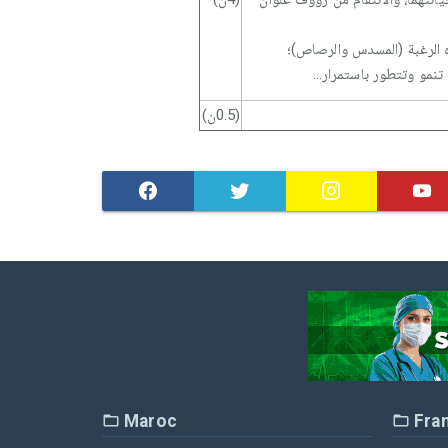
ه الرغبة (المسدس والرصاص)؛
تنمو وتتطور باستمرار...
(0.5ن)
Maroc
Fra