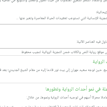
ر، واعتماد السطر الشعري المتفاوت من حيث الطول والقصر، والتنويع في القافية و
يحائية؛
لتجربة الإنسانية التي تستوعب تعقيدات الحياة المعاصرة وتعبر عنها ...
ل فيه العناصر الآتية:
ى موقع رواية اللص والكلاب ضمن التجربة الروائية لنجيب محفوظ
الرواية
اسع، حين توجه سعيد مهران إلى بيت نور قادما إليه من مقام الشيخ الجنيدي؛ بعد 
اعلة في نمو أحداث الرواية وتطورها
 وعاملا محركا أسهم في توجيه أحداث الرواية ونموها، من خلال:
ه بعد اكتشافه للخيانات المتعددة ( الانتقام من نبوية وعليش بسبب غدرهما وخي