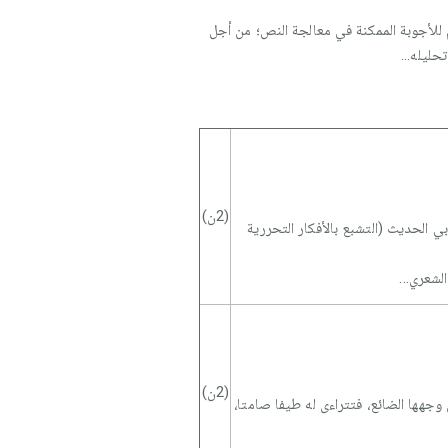
 للأجوبة الممكنة في معالجة النص؛ من أجل
ليله...
(2ن)
بي الحديث (التشبع بالأفكار التحررية
لشعري...
(2ن)
 وجهها الضائع، فتتراءى له طيفا صامتا،