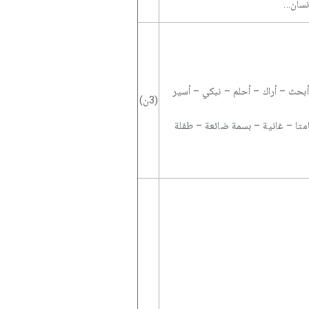
سان...
أبحث – أراك – أحلم – نبكي – أسير
(3ن)
متا – غانية – بسمة ضائعة – طفلة