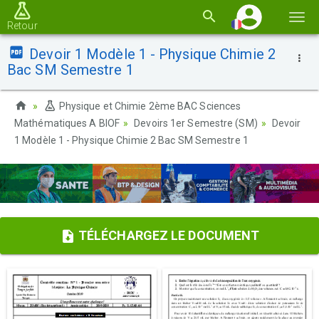
Basc
Retour
la
Devoir 1 Modèle 1 - Physique Chimie 2
navi
Bac SM Semestre 1
Physique et Chimie 2ème BAC Sciences
Mathématiques A BIOF
Devoirs 1er Semestre (SM)
Devoir
1 Modèle 1 - Physique Chimie 2 Bac SM Semestre 1
TÉLÉCHARGEZ LE DOCUMENT