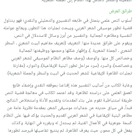
طرائق العرض
أسلوب النص علمي يتمثل في طابعه التفسيري والتحليلي والنقدي؛ فهو يتناول
قضية تطور موسيقى الشعر العربي، ويبحث تجليات هذا التطور، ويعالج عوامله
النفسية ومظاهره الجمالية. والتفسير من أبرز وسائل الاستدلال في النص،
ويقوم على طرائق عديدة منها: التعريف (تعريف مفاهيم البيت الشعري ـ السطر
الشعري ـ الجملة الشعرية..)، وإظهار شكلها وحجمها ووظيفتها الجمالية
وخصائص كل منها. والوصف (وصف مظاهر النظام الموسيقي للشعر العربي
وخصائصه)، والسرد (سرد مراحل تطور البنية الإيقاعية)، والتوارد (مقارنة
تجليات الظاهرة الإيقاعية للشعر الحديث في البيت والسطر والجملة الشعرية).
وغاية الكاتب من أساليب التفسير هذه إقناعنا بموقفه النقدي وإضفاء طابع
العمق العلمي على دراسته للظاهرة. وقد اعتمد الكاتب في معالجة قضية النص
طريقة استنباطية تقوم على بناء المقدمات وتقديم الأدلة واستخلاص النتائج،
فبدأ، في سياق حديثه عن جماليات موسيقى الشعر، بمقدمة نظرية عامة عن
مظاهر البنية الإيقاعية في الشعر العربي القديم والحديث يؤكد فيها على النظام
كسمة جوهرية في الأعمال الفنية، ثم يستدل له ويقرره في النهاية. وكذلك
يفعل في كل محور، حيث يعرف الظاهرة، ثم يتتبع تفاصيلها فيرصد تطورها