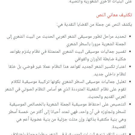
على البنيات الأخرى الشعورية والنصية.
تكثيف معاني النص
يكشف النص عن جملة من القضايا النقدية هي:
تحديد مراحل تطور موسيقى الشعر العربي الحديث من البيت الشعري إلى
الجملة الشعرية مرورا بالسطر الشعري
تفسير جماليات موسيقى البيت الشعري المتمثلة في نظام يلتزم بقواعد
شكلية ضابطة للأوزان والقوافي
اعتبار تكسير الشعر الجديد لقواعد هذا النظام عملا غير فوضي، بل خلقا
لنظام داخلي جديد.
تعليل جماليات موسيقى السطر الشعري بكونها تركيبة موسيقية للكلام
تقوم على نظام التفعيلة المترددة الذي هو أساس النظام الصوتي في الشعر
العربي القديم والحديث.
التنصيص على احتفاظ موسيقية الجملة الشعرية بالخصائص الموسيقية
للسطر وتجاوزه في آن واحد، فهي تمتد أحيانا إلى أكثر من خمسة أسطر
وهي بنية مكتفية بذاتها، وإن مثلت جزئية من بنية عضوية أعم هي
القصيدة.
تفسير الناقد تنوع البنيات الموسيقية في الشعر سطرا وجملة باختلاف