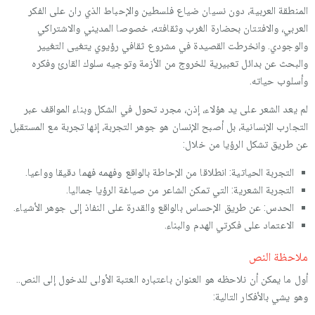
المنطقة العربية، دون نسيان ضياع فلسطين والإحباط الذي ران على الفكر
العربي، والافتتان بحضارة الغرب وثقافته، خصوصا المديني والاشتراكي
والوجودي. وانخرطت القصيدة في مشروع ثقافي رؤيوي يتغيى التغيير
والبحث عن بدائل تعبيرية للخروج من الأزمة وتوجيه سلوك القارئ وفكره
وأسلوب حياته.
لم يعد الشعر على يد هؤلاء، إذن، مجرد تحول في الشكل وبناء المواقف عبر
التجارب الإنسانية، بل أصبح الإنسان هو جوهر التجربة، إنها تجربة مع المستقبل
عن طريق تشكل الرؤيا من خلال:
التجربة الحياتية: انطلاقا من الإحاطة بالواقع وفهمه فهما دقيقا وواعيا.
التجربة الشعرية: التي تمكن الشاعر من صياغة الرؤيا جماليا.
الحدس: عن طريق الإحساس بالواقع والقدرة على النفاذ إلى جوهر الأشياء.
الاعتماد على فكرتي الهدم والبناء.
ملاحظة النص
أول ما يمكن أن نلاحظه هو العنوان باعتباره العتبة الأولى للدخول إلى النص..
وهو يشي بالأفكار التالية: