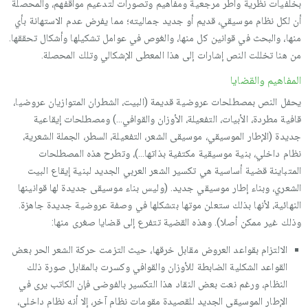
بخلفيات نظرية وأطر مرجعية ومفاهيم وتصورات لتدعيم مواقفهم، والمحصلة
أن لكل نظام موسيقي، قديم أو جديد جماليته؛ مما يفرض عدم الاستهانة بأي
منها، والبحث في قوانين كل منها، والغوص في عوامل تشكيلها وأشكال تحققها.
من هنا تخللت النص إشارات إلى هذا المعطى الإشكالي وتلك المحصلة.
المفاهيم والقضايا
يحفل النص بمصطلحات عروضية قديمة (البيت، الشطران المتوازيان عروضيا،
قافية مطردة، الأبيات، التفعيلة، الأوزان والقوافي…) ومصطلحات إيقاعية
جديدة (الإطار الموسيقي، موسيقى الشعر، التفعيلة، السطر، الجملة الشعرية،
نظام داخلي، بنية موسيقية مكتفية بذاتها…)، وتطرح هذه المصطلحات
المتباينة قضية أساسية هي تكسير الشعر العربي الجديد لبنية إيقاع البيت
الشعري، وبناء إطار موسيقي جديد. (وليس بناء موسيقى جديدة لها قوانينها
النهائية، لأنها بذلك ستعلن موتها بتشكلها في وصفة عروضية جديدة جاهزة.
وذلك غير ممكن أصلا). وهذه القضية تتفرع إلى قضايا صغرى منها:
الالتزام بقواعد العروض مقابل خرقها، حيث التزمت حركة الشعر الحر بعض
القواعد الشكلية الضابطة للأوزان والقوافي وكسرت بالمقابل صورة ذلك
النظام، ورغم نعت بعض النقاد هذا التكسير بالفوضى فإن الكاتب يرى في
الإطار الموسيقي الجديد للقصيدة مقومات نظام آخر، إلا أنه نظام داخلي،