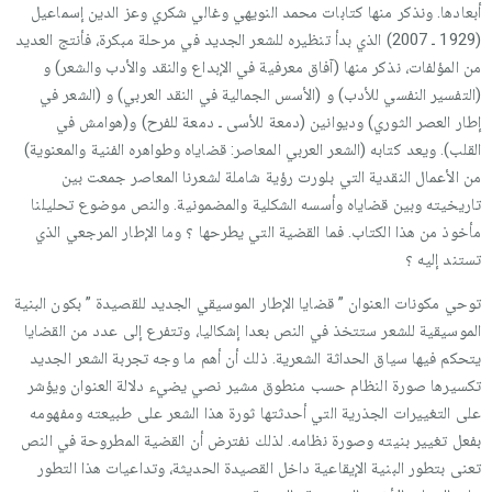
أبعادها. ونذكر منها كتابات محمد النويهي وغالي شكري وعز الدين إسماعيل
(1929 ـ 2007) الذي بدأ تنظيره للشعر الجديد في مرحلة مبكرة، فأنتج العديد
من المؤلفات، نذكر منها (آفاق معرفية في الإبداع والنقد والأدب والشعر) و
(التفسير النفسي للأدب) و (الأسس الجمالية في النقد العربي) و (الشعر في
إطار العصر الثوري) وديوانين (دمعة للأسى ـ دمعة للفرح) و(هوامش في
القلب). ويعد كتابه (الشعر العربي المعاصر: قضاياه وطواهره الفنية والمعنوية)
من الأعمال النقدية التي بلورت رؤية شاملة لشعرنا المعاصر جمعت بين
تاريخيته وبين قضاياه وأسسه الشكلية والمضمونية. والنص موضوع تحليلنا
مأخوذ من هذا الكتاب. فما القضية التي يطرحها ؟ وما الإطار المرجعي الذي
تستند إليه ؟
توحي مكونات العنوان ” قضايا الإطار الموسيقي الجديد للقصيدة ” بكون البنية
الموسيقية للشعر ستتخذ في النص بعدا إشكاليا، وتتفرع إلى عدد من القضايا
يتحكم فيها سياق الحداثة الشعرية. ذلك أن أهم ما وجه تجربة الشعر الجديد
تكسيرها صورة النظام حسب منطوق مشير نصي يضيء دلالة العنوان ويؤشر
على التغييرات الجذرية التي أحدثتها ثورة هذا الشعر على طبيعته ومفهومه
بفعل تغيير بنيته وصورة نظامه. لذلك نفترض أن القضية المطروحة في النص
تعنى بتطور البنية الإيقاعية داخل القصيدة الحديثة، وتداعيات هذا التطور