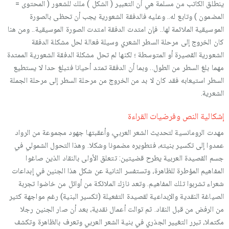
ينطلق الكاتب من مسلمة هي أن التعبير ( الشكل ) ملك للشعور ( المحتوى =
المضمون ) وتابع له.. وعليه فالدفقة الشعورية يجب أن تحظى بالصورة
الموسيقية الملائمة لها.. فإن امتدت الدفقة امتدت الصورة الموسيقية.. ومن هنا
كان الخروج إلى مرحلة السطر الشعري وسيلة فعالة لحل مشكلة الدفقة
الشعورية القصيرة أو المتوسطة ؛ لكنها لم تحل مشكلة الدفقة الشعورية الممتدة
مهما بلغ السطر من الطول.. وبما أن الدفقة تمتد أحيانا فتبلغ حدا لا يستطيع
السطر استيعابه فقد كان لا بد من الخروج من مرحلة السطر إلى مرحلة الجملة
الشعرية.
إشكالية النص وفرضيات القراءة
مهدت الرومانسية لتحديث الشعر العربي، وأعقبتها جهود مجموعة من الرواد
عمدوا إلى تكسير بنيته، فتطويره مضمونا وشكلا. وهذا التحول الشمولي في
جسم القصيدة العربية يطرح قضيتين: تتعلق الأولى بالنقاد الذين صاغوا
المفاهيم المؤطرة للظاهرة، وتستفسر الثانية عن شكل هذا الجنين في إبداعات
شعراء تشربوا تلك المفاهيم. وتعد نازك الملائكة من أوائل من خاضوا تجربة
الصياغة النقدية والإبداعية لقصيدة التفعيلة (تكسير البنية) رغم مواجهة كثير
من الرفض من قبل النقاد. ثم توالت أعمال نقدية، بعد أن صار الجنين رجلا
مكتملا، تبرر التغيير الجذري في بنية الشعر العربي وتعرف بالظاهرة وتكشف