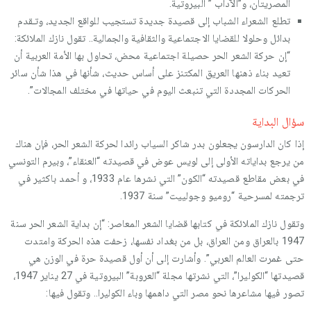
المصريتان، و”الآداب ” البيروتية.
تطلع الشعراء الشباب إلى قصيدة جديدة تستجيب للواقع الجديد، وتـقدم
بدائل وحلولا للقضايا الاجتماعية والثقافية والجمالية.. تقول نازك الملائكة:
“إن حركة الشعر الحر حصيلة اجتماعية محض، تحاول بها الأمة العربية أن
تعيد بناء ذهنها العريق المكتنز على أساس حديث، شأنها في هذا شأن سائر
الحركات المجددة التي تنبعث اليوم في حياتها في مختلف المجالات”.
سؤال البداية
إذا كان الدارسون يجعلون بدر شاكر السياب رائدا لحركة الشعر الحر، فإن هناك
من يرجع بداياته الأولى إلى لويس عوض في قصيدته “العنقاء”، وبيرم التونسي
في بعض مقاطع قصيدته “الكون” التي نشرها عام 1933، و أحمد باكثير في
ترجمته لمسرحية “روميو وجولييت” سنة 1937.
وتقول نازك الملائكة في كتابها قضايا الشعر المعاصر: “إن بداية الشعر الحر سنة
1947 بالعراق ومن العراق، بل من بغداد نفسها، زحفت هذه الحركة وامتدت
حتى غمرت العالم العربي”. وأشارت إلى أن أول قصيدة حرة في الوزن هي
قصيدتها “الكوليرا”، التي نشرتها مجلة “العروبة” البيروتية في 27 يناير 1947،
تصور فيها مشاعرها نحو مصر التي داهمها وباء الكوليرا.. وتقول فيها: