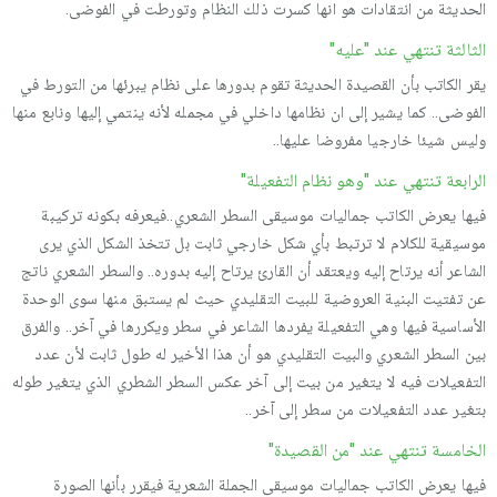
الحديثة من انتقادات هو انها كسرت ذلك النظام وتورطت في الفوضى.
الثالثة تنتهي عند "عليه"
يقر الكاتب بأن القصيدة الحديثة تقوم بدورها على نظام يبرئها من التورط في
الفوضى.. كما يشير إلى ان نظامها داخلي في مجمله لأنه ينتمي إليها ونابع منها
وليس شيئا خارجيا مفروضا عليها..
الرابعة تنتهي عند "وهو نظام التفعيلة"
فيها يعرض الكاتب جماليات موسيقى السطر الشعري..فيعرفه بكونه تركيبة
موسيقية للكلام لا ترتبط بأي شكل خارجي ثابت بل تتخذ الشكل الذي يرى
الشاعر أنه يرتاح إليه ويعتقد أن القارئ يرتاح إليه بدوره.. والسطر الشعري ناتج
عن تفتيت البنية العروضية للبيت التقليدي حيث لم يستبق منها سوى الوحدة
الأساسية فيها وهي التفعيلة يفردها الشاعر في سطر ويكررها في آخر.. والفرق
بين السطر الشعري والبيت التقليدي هو أن هذا الأخير له طول ثابت لأن عدد
التفعيلات فيه لا يتغير من بيت إلى آخر عكس السطر الشطري الذي يتغير طوله
بتغير عدد التفعيلات من سطر إلى آخر..
الخامسة تنتهي عند "من القصيدة"
فيها يعرض الكاتب جماليات موسيقى الجملة الشعرية فيقرر بأنها الصورة