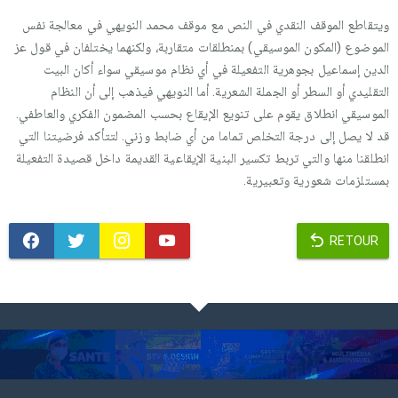
ويتقاطع الموقف النقدي في النص مع موقف محمد النويهي في معالجة نفس
الموضوع (المكون الموسيقي) بمنطلقات متقاربة، ولكنهما يختلفان في قول عز
الدين إسماعيل بجوهرية التفعيلة في أي نظام موسيقي سواء أكان البيت
التقليدي أو السطر أو الجملة الشعرية. أما النويهي فيذهب إلى أن النظام
الموسيقي انطلاق يقوم على تنويع الإيقاع بحسب المضمون الفكري والعاطفي.
قد لا يصل إلى درجة التخلص تماما من أي ضابط وزني. لتتأكد فرضيتنا التي
انطلقنا منها والتي تربط تكسير البنية الإيقاعية القديمة داخل قصيدة التفعيلة
بمستلزمات شعورية وتعبيرية.
RETOUR