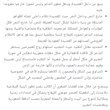
ينبع من داخل القصيدة، وينقل شعور الشاعر وليس تصورا خارجيا مفروضا
عليه.
خارج النص وداخل النص حيث للقصيدة نظام داخلي تمثله الظواهر
المنبثقة عن بنية داخلية تشكل البنية العميقة للنص، أما خارج النص فكل
المؤثرات والعوامل المشكلة لمرجعيته الثقافية والاجتماعية والفنية، ومنها
يستمد الشاعر تصوره للإيقاع كبنية سطحية تنبثق مما هو جاهز، كالنظام
العروضي المستلهم من القصيدة العمودية القديمة.
التجديد مقابل التقليد حيث التجديد استلهام روح العصرحين يستنفر
الشاعر كل طاقته الانفعالية في شكل دفقات شعورية تنعكس في صورة
التعبير في شكل أسطر أو جمل شعرية. أما التقليد فاستنساخ لبنى تعبيرية
وقيم جمالية تتسم بالجمود والثبات وكأنها خارجة عن الزمن.
التساوق بين الشكل والمضمون، إذ كلاهما يستلزم الآخر في خصوصية
عناصره، وإذن التجديد في المضمون يقتضي التجديد في الشكل.
ويتضح من خلال هذه القضايا الصغرى أن الكاتب يفسر تطور البنية الإيقاعية
بالاستناد إلى التفعيلة كعنصر جوهري للإيقاع يتشكل في امتدادات زمنية
ومكانية تتنوع بين البيت والسطر والجملة الشعرية بحسب الدفقة الشعورية
ومقتضيات التعبير.