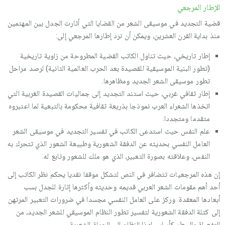
الإطار المرجعي
قضية التجديد في موسيقى الشعر من القضايا التي أثارت الجدل بين المهتمين
منذ بداية القرن العشرين، ويمكن أن نرد إطارها المرجعي إلى:
إطار تاريخي، حيث تناول الكاتب القضية المطروحة من زاوية تاريخية
(تطور البنية الموسيقية للقصيدة بعد الحرب العالمية الثانية) لرصد مراحل
تطور موسيقى الشعر الجديد ومظاهرها.
إطار ثقافي غربي، حيث استند التجديد إلى جماليات القصيدة الغربية التي
اتخذها الشعراء العرب نموذجا بذريعة ثقافية محكومة بالتبعية لما اعتبروه
متقدما ومتجددا.
علم النفس حيث استدعى الكاتب في تفسير التجديد في موسيقى الشعر
العامل النفسي بحديثه عن الدفقة الشعورية وطبيعة الشعور الذي تتحرك به
النفس، وعلاقته بصورة التعبير، الذي هو ملك للشعور وتابع له.
إن هذه المرجعيات تتضافر في النص لتشكل موقفا نقديا يحكم نظر الكاتب إلى
أحد أهم مقومات الشعر العربي قديمه وحديثه وأكثرها إثارة للجدل بسب
أبعادها المعقدة. وركز على العامل النفسي مجسدا في ضرورات التعبير المرتهن
إلى كتلة الدفقة الشعورية لتفسير تطور النظام الموسيقي للشعر الجديد، من
التفعيلة والسطر كأساس لهذا النظام إلى الجملة الشعرية.