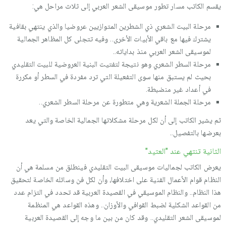
يقسم الكاتب مسار تطور موسيقى الشعر العربي إلى ثلاث مراحل هي:
مرحلة البيت الشعري ذي الشطرين المتوازيين عروضيا والذي ينتهي بقافية
يشترك فيها مع باقي الأبيات الأخرى.. وفيه تتجلى كل المظاهر الجمالية
لموسيقى الشعر العربي منذ بداياته..
مرحلة السطر الشعري وهو نتيجة لتفتيت البنية العروضية للبيت التقليدي
بحيث لم يستبق منها سوى التفعيلة التي ترد مفردة في السطر أو مكررة
في أعداد غير منضبطة.
مرحلة الجملة الشعرية وهي متطورة عن مرحلة السطر الشعري..
ثم يشير الكاتب إلى أن لكل مرحلة مشكلاتها الجمالية الخاصة والتي يعد
بعرضها بالتفصيل..
الثانية تنتهي عند "العتيد"
يعرض الكاتب لجماليات موسيقى البيت التقليدي فينطلق من مسلمة هي أن
النظام قوام الأعمال الفنية على اختلافها، وأن لكل فن وسائله الخاصة لتحقيق
هذا النظام.. والنظام الموسيقي في القصيدة العربية قد تحدد في التزام عدد
من القواعد الشكلية لضبط القوافي والأوزان.. وهذه القواعد هي المنظمة
لموسيقى الشعر التقليدي.. وقد كان من بين ما وجه إلى القصيدة العربية