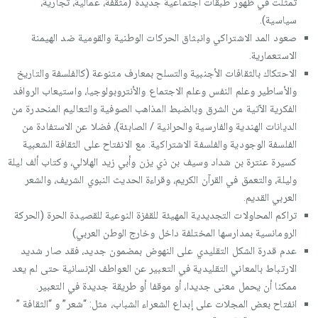
تمثلت في ظهور طبقات اجتماعية جديدة (مثقفة، عمالية، تجارية،
سياسية).
صعود المد الاشتراكي وانبثاق الحركات الوطنية والقومية ضد الهيمنة
الاستعمارية.
الاحتكاك بالثقافات الأجنبية والتسلح بمعارف متنوعة (كالفلسفة والتاريخ
والأساطير وعلم النفس وعلم الاجتماع والأنتروبولوجيا، واستيعاب الروافد
الفكرية الآتية من الشرق وبالضبط المذاهب الصوفية والتعاليم المنحدرة من
الديانات الهندية والفارسية والحرانية / الصابئة)، فضلا عن الاستفادة من
الفلسفة الوجودية والفلسفة الاشتراكية. مع الانفتاح على الثقافة الشعبية
كسيرة عنترة بن شداد وسيف بن ذي يزن وأبي زيد الهلالي، وكتاب ألف ليلة
وليلة، والتعمق في القرآن الكريم، وقراءة الحديث النبوي الشريف، والشعر
العربي القديم.
تراكم المحاولات التجديدية المهيئة للقفزة النوعية للقصيدة الحرة (الحركة
الرومانسية بمدارسها المختلفة داخل وخارج الوطن العربي)
عدم قدرة الشكل التقليدي على النهوض بمضمون جديد، فقد صار شديد
الارتباط بالمعاني التقليدية في التعبير عن العواطف الإنسانية حتى لم يعد
ممكنا أن يحمل معنى جديدا، أو موقفا أو طريقة جديدة في التعبير.
انفتاح بعض المجلات على إبداع الشعراء الشباب، مثل: “شعر” و “الثقافة ”