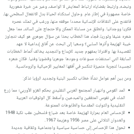
ونبضه، وارتبط بقضاياه ارتباط المعايش لا الواصف، وعبر عن خبرة شعورية
خاصة مصهورة في إطار عام. وحاول استكناه الحياة بدل الانفعال السطحي بها،
فانفتح على الثقافات الإنسانية محددا موقفه منها، ورغب في تملك عصره
فكريا ووجدانيا. وانطلق من مساءلة الممكن والاحتجاج على السائد، مما جعل
شعره عنيفا وثوريا، فجاء هذا الخطاب بحثا عن سؤال جوهري هو كيف نتجاوز
خيبة الهزيمة وأثرها السلبي؟ وسعيا إلى البحث عن آفاق إبداعية لا عهد
للقصيدة بها. واقترانا بمفهوم جديد للإبداع والتجديد يخالف أنماط الخطابات
السابقة التي استنفذت مسوغات وجودها جوهريا وقضويا وفنيا. فكان شعره
تجسيدا لتجربة متميزة تتكسر في أفقها المعايير الإحيائية والرومانسية.
ومن بين أهم عوامل نشأة خطاب تكسير البنية وتجديد الرؤيا نذكر:
المد القومي وانـهيار المجتمع العربي التقليدي بحكم الغزو الأوربي؛ مما زرع
الشك في نفوس المثقفين والمبدعين، وأسقط كل الوثوقيات العربية
التقليدية والثوابت المقدسة والطابوهات الممنوعة.
الإحساس العام بمرارة الهزيمة خاصة بعد ضياع فلسطين عقب نكبة 1948
والعدوان الثلاثي على مصر 1956 وهزيمة 1967..
تحول هذا الإحساس إلى حساسية سياسية واجتماعية وثقافية جديدة