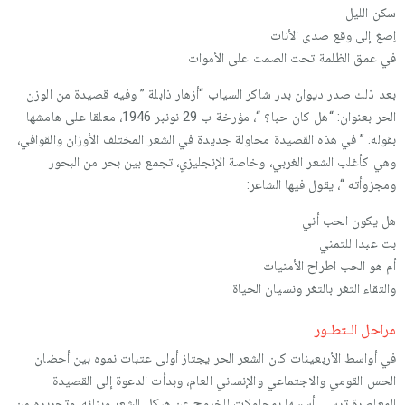
سكن الليل
اِصغ إلى وقع صدى الأنات
في عمق الظلمة تحت الصمت على الأموات
بعد ذلك صدر ديوان بدر شاكر السياب “أزهار ذابلة ” وفيه قصيدة من الوزن
الحر بعنوان: “هل كان حبا؟ “، مؤرخة ب 29 نونبر 1946، معلقا على هامشها
بقوله: ” في هذه القصيدة محاولة جديدة في الشعر المختلف الأوزان والقوافي،
وهي كأغلب الشعر الغربي، وخاصة الإنجليزي، تجمع بين بحر من البحور
ومجزوأته “، يقول فيها الشاعر:
هل يكون الحب أني
بت عبدا للتمني
أم هو الحب اطراح الأمنيات
والتقاء الثغر بالثغر ونسيان الحياة
مراحل الـتطـور
في أواسط الأربعينات كان الشعر الحر يجتاز أولى عتبات نموه بين أحضان
الحس القومي والاجتماعي والإنساني العام، وبدأت الدعوة إلى القصيدة
المعاصرة ترسي أسسها بمحاولات للخروج عن هيكل الشعر وبنائه، وتحريره من