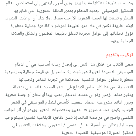
وعوامله وطبيعة تشكلها مقارنا بينها وبين أخرى، لينتهى إلى استخلاص معالم
التشكيل الموسيقي الجديد المحكوم بمدى الدفقة الشعورية التي ضاق بها
السطر واتسعت لها الجملة الشعرية الأرحب مسافة. ولا شك أن الوظيفة البنيوية
لهذه الطريقة تكمن في ملاءمتها لطبيعة الموضوع كظاهرة جمالية متطورة
تؤول تجلياتها إلى عوامل مجردة تتعلق بطبيعة المضمون والشكل والعلاقة
الجدلية بينهما.
تركيب وتقويم
سعى الكاتب من خلال هذا النص إلى إيصال رسالة أساسية هي أن النظام
الموسيقي للقصيدة العربية غير ثابت ولا جامد، بل هو قيمة جمالية وموسيقية
متطورة بتطور العوامل النفسية المتحكمة في تجربة الشاعر وتجلياتها
التعبيرية.. من هنا كان أساس الإيقاع في الشعر الحديث قائما على تفعيلة
يتغير مداها الزمني وتوالي عددها فتتجلى نصيا بيتا أو سطرا أو جملة شعرية،
ويبرر الناقد مشروعية اعتماد التفعيلة كأساس للنظام الموسيقي في الشعر
الجديد بكونها تجسد ضرورات التعبير ومقتضيات الشعور. ويبدو أن أثر الجانب
النفسي واضح في مرجعية الناقد، إذ فسر الظاهرة الإيقاعية تفسيرا سيكولوجيا
وجماليا، ينطلق من أهمية العامل النفسي / الشعوري، وعلاقته بالتعبير في
تشكيل الصورة الموسيقية للقصيدة الشعرية.