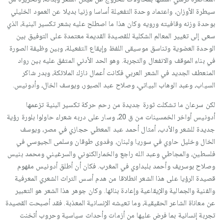
سيطرة الأوزان، واعتماد وحدة التفعيلة أساسا وزنيا بديلا عن العمود الخليلي
بوحدة وزنه وقافيته ورويه وكان هذا ما اصطلح عليه بشعر تكسير البنية، الذي
سعى إلى تغيير المعالم الشكلية للقصيدة القديمة معتمدة على التوفيق بين
الوحدة العضوية وتناسق موسيقى اللفظ وإيقاع التفعيلة، وبين وظيفة الصورة
في بناء الموقف والانفعال والتجربة. وهو الحد الأدني المتفق عليه بين رواد
المنعطف الجديد في الشعر العربي فكانت أعمال نازك الملائكة، وبدر شاكر
السياب، وعبد الوهاب البياتي، وصلاح عبد الصبور، ويوسف الخال، وأدونيس.
لكن سرعان ما تشكلت ثورة جديدة من رحم حركة تكسير البنية تزعمها
أدونيس أواخر الخمسينات من ق 20، وسار على دربه شعراء حاولوا بلورة رؤية
جديدة للشعر والأدب، أمثال أحمد عبد المعطي حجازي في مصر، ويوسف
الخال وخليل حاوي في سوريا ولبنان، وفدوى طوقان وسلمى الجيوسي في
فلسطين، والمجاطي وعبد الله راجع والخمارالكنوني والسرغيني ومحمد بنيس
وصلاح بوسريف وأحمد بلبداوي في المغرب. فكان أن أطلق أدونيس مفهوم
قصيدة الرؤيا على هذا الشعر انطلاقا من هدم أسس التراث الشعري المعرفية
والفنية والجمالية والإيقاعية وإعادة بنائها. وكان جوهر هذا الشعر هو التعبير
عن معاناة الشاعر الحقيقية، وما تعيشه الإنسانية المعذبة. فقد أصبحت القصيدة
تجربة إنسانية بما فرض عليها من أزمات وأحداث سياسية وحروب أثخنت