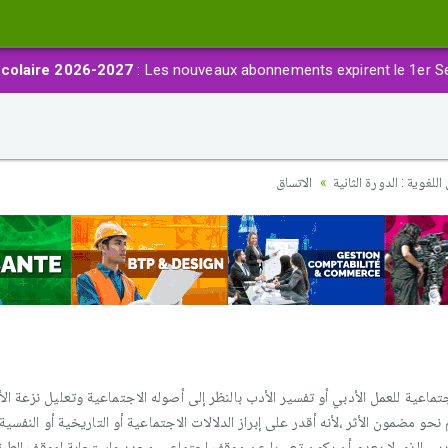
colaire 2026-2027
: Les nouveaux abonnements expirent le 1er S
للغوية : الدورة الثانية
الاتساق
ماعية للعمل الأدبي أو تفسير الأدب بالنظر إلى أصوله الاجتماعية وتعليل نزعة ال
نحو مضمون الأثر ،لأنه أقدر على إبراز الدلالات الاجتماعية أو التاريخية أو النفسي
دبي الذي لا يعدو أن يكون تعبيرا عن موقف اجتماعي محدد،واستجابة لموقف الطبقة 