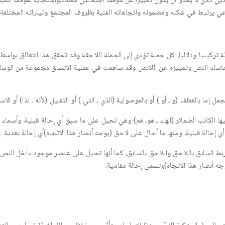
عي يرتبط في شكله ومضمونه واتجاهاته الفنية بظروف المجتمع وتياراته المختلفة"
ركيبيا ودلاليا، كل جملة تؤدي إلى الجملة اللاحقة وقد تحقق هذا التعالق بواسطة 
ماسك النص وتمييزه عن اللانص وقد ساهمت في عملية الاتساق مجموعة من الوسائل 
 إما بالعطف (و ـ أو ) أو بالموصولية (الذي ـ التي ) أو التعليل (لأنه ـ لذا) أو الاس
 الكاتب الضمائر (الهاء ـ هوـ هم) وهي تحيل على ما سبق أي إحالة قبلية، وأسماء الإ
 إحالة قبلية، ومنها ما أحال على لاحق (يوجه أنصار هذا الاتجاه)أي إحالة بعدية .
بط السابق باللاحق واللاحق بالسابق، كما أنها تحيل على عنصر موجود داخل النص(
ه أنصار هذا الاتجاه)وتسمى إحالة مقامية.