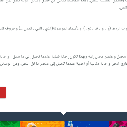
والجمل المشكلة للنصّ، وهذا التماسك يتأتّى من خلال وسائل لغويّة تصل بين العنا
لنص.
لربط (و ـ أو ـ ف ـ ثم...)، والأسماء الموصولة(الذي ـ التي ـ الذين ...) وحروف الت
محيل وعنصر محال إليه وبهذا تكون إحالة قبلية عندما تحيل إلى ما سبق ، وإحالة 
رج النص وإحالة مقالية أو نصية عندما تحيل إلى عنصر داخل النص. ومن الوسائل ال