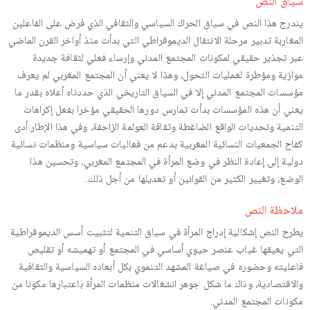
سياق النص
يندرج هذا النص في سياق الحراك السياسي والثقافي الذي فرض على الفاعلين
المغاربة تدبير مرحلة الانتقال الديموقراطي التي بدأت منذ أواخر القرن الماضي
عبر تجذير حقيقي لمكونات المجتمع المدني وإرساء فعلي لثقافة جديدة
موازية ومؤطرة لعمليات التحول، وهذا لا يعني أن المجتمع المغربي لم يعرف
مؤسسات المجتمع المدني إلا في السياق التاريخي الذي حددناه أعلاه بقدر ما
يعني أن هذه المؤسسات بدأت تمارس دورها الحقيقي مؤخرا بفعل إكراهات
التنمية وتحديات الواقع الضاغطة وثقافة العولمة الزاحفة، وفي هذا الإطار أدى
كفاح الجمعيات النسائية المغربية بدعم من فعاليات سياسية ومنظمات نسائية
دولية إلى إعادة النظر في وضع المرأة في المجتمع المغربي، وتحسين هذا
الوضع، وتغيير الكثير من القوانين أو تعديلها من أجل ذلك.
ملاحظة النص
يطرح النص إشكالية إدراج المرأة في سياق التنمية لتثبيت أسس الديموقراطية
التي يعيقها غياب عنصر حيوي أساسي في المجتمع أو تهميشه أو تقليص
فاعليته وحضوره في صياغة المشهد التنموي بكل أبعاده السياسية والثقافية
والاقتصادية، وذاك ما شكل جوهر انشغالات منظمات المرأة باعتبارها مكونا من
مكونات المجتمع المدني.