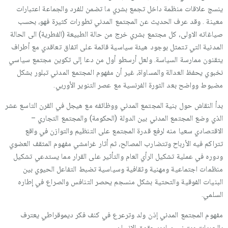
ينسج علاقات منظمة داخل تجمع بشري ما تضمن للفرد والجماعة اعتبارات
معينة . وقد عرف الحديث عن المجتمع المدني تطورات كثيرة فهو، بحسب
صياغاته الاولى، كل مجتمع بشري خرج من حالة الطبيعة (الفطرية) الى الحالة
المدنية التي تتمثل بوجود هيئة سياسية قائمة على اتفاق تعاقدي مع أطراف
يتقنون ممارسة السياسة. ولعل أرسطو أول من دعا إلى تكوين مجتمع سياسي
نخبوي يحفظ العدالة والمساواة، غير أن مفهوم المجتمع المدني تبلور بشكل
مضبوط وواضح بعد الثورة الفرنسية مع عصر التنوير الأوربي.
بدأ النقاش حول بنية المجتمع المدني ووظائفه مع هيجل في القرن التاسع عشر
الذي وضع المجتمع المدني بين الدولة (الحكومة) والمجتمع التجاري –
الاقتصادي سعيا منه لرفع قدرة المجتمع على التنظيم والتوازن في واقع
تتراكم فيه الأرباح وتتضارب المصالح، ثم أثار غرامشي مفهوم المثقف العضوي
ودوره في عملية تشكيل الرأي العام والتأثير على القرار مما يستدعي تشكيل
منظمات اجتماعية ومهنية وثقافية وسياسية تضبط التفاعل الحيوي بين
البنيات الفوقية والتحتية بشكل منسجم يحصر التنافس والصراع في إطاره
السلمي.
مفهوم المجتمع المدني إذن ولد وترعرع في كنف فكر ديموقراطي يعترف
بالحريات ويتبنى مبادئ حقوق الإنسان.