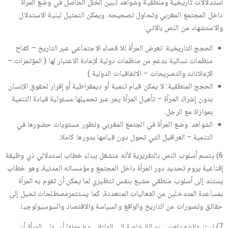
استدلالات تاريخية ومنطقية وشواهد تبين الخلل الحاصل في وضع المرأة
داخل المجتمع المغربي وتحاول تصحيحه. ويمكن التمثيل لبنية الاستدلال
والاستشهاد من النص بالاتي:
الحجج التاريخية: تعرض المرأة للا قصاء الاجتماعي عبر التاريخ – كفاح
منظمات نسائية بدعم من منظمات دولية لإعادة الاعتبار لها ( المؤتمرات –
الإعلانات والتصريحات – الاتفاقيات الدولية ).
الحجج المنطقية: لا يمكن قيام تنمية أو ديمقراطية أو إقرار لحقوق الإنسان
بدون إشراك المرأة – تأهيل المرأة يمر عبر تحميلها مسئولية قيادة التنمية
بموازاة مع الرجل.
الشواهد: وضع المرأة في الجتمع المغربي وتطور مستويات حضورها في
التنمية – العراقيل التي تحول دون قيامها بدورها كاملا.
6) يتسم أسلوب النص بالتقريرية لأنه منشغل ببناء خطاب استدلالي ذي وظيفة
إقناعية يروم تحديد دور المرأة داخل المجتمع ومؤسساته المدنية، وهو خطاب
يستند إلى أسلوب منطقي مشبع بنفس تتظيري لما يمكن أن تقوم به المرأة
بمساعدة المتدخلين من الفعاليات المتعددة، كما يستثمرمصطلحات تحيل إلى
حقائق وتصورات من التاريخ والواقع والسياسة والاقتصاد والسوسيولوجيا.
7) تبث عائشه بلعربي رسالة خاصة إلى الملتقي مضمونها أن على المرأة أن