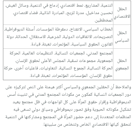
التنمية، المشاريع، نمط اقتصادي، إدماج في التنمية، وسائل العيش،
الحقل
تحسين مداخيل، مدرة للربح، المبادرة الذاتية، فضاء اقتصادي،
الاقتصادي
المخططين.
الخطاب السياسي، الانفتاح، دمقرطة المؤسسات، أسئلة الديوقراطية،
الحقل
التصريحات، الاتفاقيات الدولية، الشرعية، الاستقلال، الحداثة، دولة
السياسي
القانون، الحقوق السياسية، المؤتمرات، تعبئة، قيادة.
المجتمع المدني، الجمعيات النسائية، التنظيمات العالمية، الحركة
الحقل
الجمعوية، مجموعات نسقية، المجلس الأعلى لحقوق الإنسان،
الجمعوي
الحركة النسائية، الجموع النسائية، التعاونيات، فاعليات أخرى، حركة
حقوق الإنسان، المؤسسات، المؤتمرات، تعبئة، قيادة.
والملاحظ أن الحقلين الجمعوي والسياسي أكثر هيمنة على النص لتركيزه على
دور الجمعيات النسائية كمكون من مكونات المجتمع المدني في تثبيت أسس
الديموقراطية وإقرار حقوق المرأة على كل الواجهات في ظل مجتمع يعيد
تشكيل مكوناته الحيوية وفق تصور ديموقراطي وسياق دولي تسعى فيه
المنظمات المتعددة إلى دعم حضور المرأة في المجتمع ومشاركتها في التنمية
لتحقق كيانها الاقتصادي الخاص وتتخلص من سلبيتها.