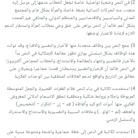
2) في النص وضعية تواصلية خاصة تجعل الخطاب متجها إلى مرسل إليه
متعدد، منه الحركات النسائية بصفة خاصة، والمرأة بشكل عام، والمجتمع
المدني والسياسيين والاقتصاديين والمنتظم الدولي، والمتلقي غير المحدد
بشكل أعم، طالما أن النص يراهن على خلق وعي بمطالب المرأة واستنفار الدعم
اللازم لإعادة الاعتبار لوضعها.
3) جمع النص بين وظائف متعددة منها الأخبار والتفسير والاقناع، وقد توالت
هذه الوظائف بشكل تسلسلي يوازي تطور معالجة الإشكالية في النص بدأ
بالأخبار فالتفسير وانتهاء بالمعالجة والاستنتاج، والخطاب الحجاجي أكثربروزا
في النص طالما أن الإخباروالتفسير يستبطنان قصدا حجاجيا ويحيلان على
حقائق من التاريخ والواقع تدعم العلاقات المنطقية بين الوحدات الفكرية.
4) استخدمت الكاتبة في بناء النص نظام الفقرات القصيرة، والجمل المتوسطة
المربوطة بإحكام بروابط شكلية ومنطقية تحقق الانسجام الدلالي للمعروض
الفكري، منها: أدوات التوكيد وألفاظه ( لقد – إن – التكرار – التخصيص)
والعطف (ثم – الواو….) وعلاقات السببية والتفسيرية والاستنتاج والاستدراك
والتسلسل الزمني.
5) استندت الكاتبة في النص إلى خطة حجاجية واضحة ومتنوعة مبنية على