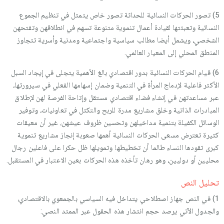
5) تصور الحركات النسائية للحداثة تصور خاص يتمثل في تنظيم الجموع
النسائية وتعبئتها لقيادة أعمال تنموية متنوعة تسهم في انطلاقهن وتفتحهن
الشخصي، ويشمل أيضا مطالب سياسية واجتماعية ومدنية وأسرية تتجاوز
المنطق المحلي إلى المعيار العالمي.
6) قيام الحركات النسائية بدور اقتصادي بالغ الأهمية يتجلى في إيجاد السبل
الأكثر فاعلية لإدماج المرأة في التنمية وضمان إسهامها الفعلي في سيرورتها،
عبر مساعدتهن في إنشاء فضاء اقتصادي مستقل وإتاحة الفرصة لهن لإطلاق
المبادرات الذاتية وخلق مشاريع مدرة للربح والتكتل في تعاونيات، وتوفير
الوسائل الكفيلة بتنمية مداخيلهن وتحسين ظروف عيشهن، غير أن معيقات
كثيرة تعترض مسعى الحركات النسائية أهمها صعوبة إنجاز مشاريع تنموية
كبرى تقودها النساء طالما أن تخطيطها وتمويلها ظل حكرا على فاعلين رجال
محليين أو دوليين، وهو رهان تأخذه هذه الحركات بعين الاعتبار في المستقبل.
تحليل النص
1) في النص جهاز اصطلاحي يتداخل فيه السياسي بالجمعوي بالاقتصادي،
والجدول الآتي يرصد حجم انتشار هذه الحقول عبر الممتد النصي: