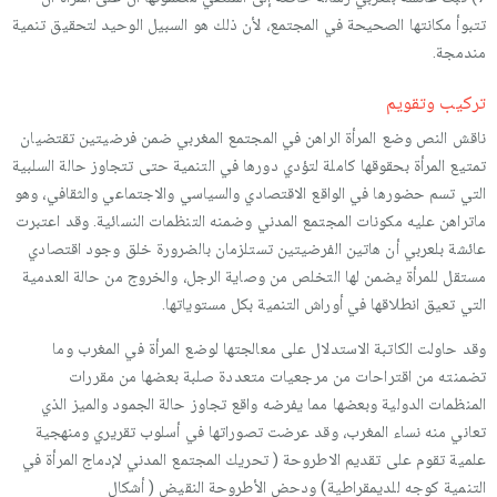
تتبوأ مكانتها الصحيحة في المجتمع، لأن ذلك هو السبيل الوحيد لتحقيق تنمية
مندمجة.
تركيب وتقويم
ناقش النص وضع المرأة الراهن في المجتمع المغربي ضمن فرضيتين تقتضيان
تمتيع المرأة بحقوقها كاملة لتؤدي دورها في التنمية حتى تتجاوز حالة السلبية
التي تسم حضورها في الواقع الاقتصادي والسياسي والاجتماعي والثقافي، وهو
ماتراهن عليه مكونات المجتمع المدني وضمنه التنظمات النسائية. وقد اعتبرت
عائشة بلعربي أن هاتين الفرضيتين تستلزمان بالضرورة خلق وجود اقتصادي
مستقل للمرأة يضمن لها التخلص من وصاية الرجل، والخروج من حالة العدمية
التي تعيق انطلاقها في أوراش التنمية بكل مستوياتها.
وقد حاولت الكاتبة الاستدلال على معالجتها لوضع المرأة في المغرب وما
تضمنته من اقتراحات من مرجعيات متعددة صلبة بعضها من مقررات
المنظمات الدولية وبعضها مما يفرضه واقع تجاوز حالة الجمود والميز الذي
تعاني منه نساء المغرب، وقد عرضت تصوراتها في أسلوب تقريري ومنهجية
علمية تقوم على تقديم الاطروحة ( تحريك المجتمع المدني لإدماج المرأة في
التنمية كوجه للديمقراطية) ودحض الأطروحة النقيض ( أشكال