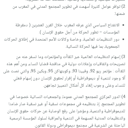
2) توافر عوامل كثيرة أسهمت في تطوير المجتمع المدني في المغرب من
ضمنها:
الانفتاح السياسي الذي عرفه المغرب خلال القرن العشرين ( دمقرطة
المؤسسات – تطور الحركة من أجل حقوق الإنسان ).
دور التنظيمات العالمية، وخاصة وكالات الأمم المتحدة في إطلاق الحركات
الجمعوية، بما فيها الحركة النسائية.
3) إسهام التنظيمات العالمية عبر اللقاأت والمؤتمرات وما تسفر عنه من
تصريحات واتفاقيات وإعلانات دولية في مناقشة قضايا النساء، ومن أهم هذه
اللقاأت : مؤتمر ريو 92، وفيينا 93، وكوبنهاكن 95، وبكين 95، والتي نصت على
ألا وجود لتنمية أو ديموقراطية أو إقرار لحقوق الإنسان دون إسهام فعلي
للنساء، وعلى وجوب إلغاء كل أشكال التمييز تجاههن.
4) الدور المركزي للمجتمع المدني عموما، والجمعيات النسائية خصوصا في
تطوير المجتمع، إذ بتنظيمه في مجموعات نسقية أو غير نسقية صار ضامنا
للديموقراطية والتنمية، ومؤشرا على رفع الوصاية عن حركات حقوق الإنسان
والتنظيمات المدنية المسهمة في التنمية والمراقبة لسلوك المؤسسة الرسمية
الباحثة عن الشرعية في مجتمع ديموقراطي ودولة القانون.