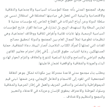
يعرف المجتمع المدني بأنه جملة المؤسسات السياسية والاجتماعية والثقافية
والاقتصادية والبيئية التي تعمل في ميادينها المختلفة في استقلال نسبي عن
سلطة الدولة وعن أرباح الشركات في القطاع الخاص، إنه مؤسسات مدنية لا
تمارس السطة ولا تستهدف الربح، بل تشارك في صناعة القرار خارج المؤسسات
السياسية الرسمية، ولها غايات نقابية وأغراض ثقافية ووظائف اجتماعية، وهي
تنظيمات تطوعية تملأ المجال العام بين المجتمع والدولة لتحقيق مصالح
الفئات التي تمثلها [ المرأة، الكتّاب، التلاميذ، أنصار البيئة، دعاة الشفافية، حماية
المستهلكين، رعاية الشباب، حقوق الإنسان …] في إطار احترام معايير القانون
وقيم التراضي والتسامح والإدارة السلمية للتنوع والخلاف والتزام الحوار الهادئ
البناء والمرونة والشفافية والواقعية لضمان فاعليتها.
يتطلب بناء مجتمع مدني قاعدة مشتركة بين مكوناته تشكل جوهر الثقافة
المجتمعية التي تقود إلى الانسجام والتفاعل الإيجابي، ومن ضمنها: تبني قيم
الديموقراطية والتضامن والتنافس الشريف والعمل في إطار الشرعية والشفافية
وسلوك الموطنة والاعتراف بحقوق الإنسان وحرياته في الاعتقاد والتعبير
والتجمع والتنظيم والاختلاف …