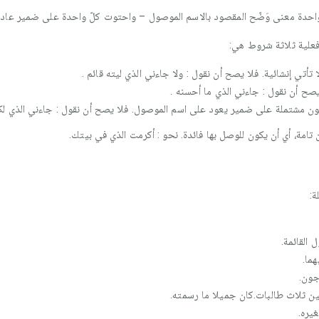
ْ كلّ واحدة معنى وَضّح المقصود بالاسم الموصول – واحتوت كلّ واحدة على ضمير عاد
فعلية ثلاثة شروط هي:
أتي إنشائية. فلا يصح أن نقول : ولا جاءني الذي ليته قائم .
صح أن نقول : جاءني الذي ما أحسنه .
 تكون مشتملة على ضمير يعود على اسم الموصول. فلا يصح أن نقول : جاءني الذي لكن
امة، أي أن يكون للوصل بها فائدة. نحو : أكرمت الذي في بيتك.
ة:
 القائمة.
هما.
جون.
عين ثلاث طالبات.كان جميلا ما رسمته.
غيره.