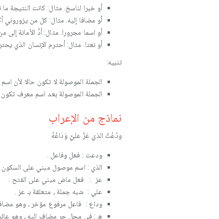
أو خبرا لناسخ. مثال: كانت النتيجة ما ت
أو مضافا إليه. مثال: كل من يزوروني أك
أو اسما مجرورا. مثال: أدِّ الأمانة إلى م
أو نعتا. مثال: أحترم الإنسان الذي يحتر
تنبيه:
الجملة الموصولة لا تكون حالا لأن اسم
الجملة الموصولة بعد اسم معرف تكون ن
نماذج من الإعراب
ودّعْتُ الذي عَزّ عليَّ وَدَاعُهُ
ودعت : فعل وفاعل .
الذي : اسم موصول مبني على السكون 
عز : فعل ماض مبني على الفتح .
علي : شبه جملة ، متعلقة بـ عز .
وداع : فاعل مرفوع مؤخر ، وهو مضاف
ه : في محل جر مضاف إليه ، وهو عائد ا