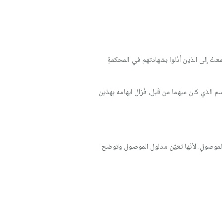
ستمعتُ إلى الذين أدْلوا بشهادتهم في المحكمةِ
م الذي كان مبهما من قَبل، فَزال ابهامه بهذين
لموصولِ. لأنّها تعيّن مدلول الموصول وتوضح