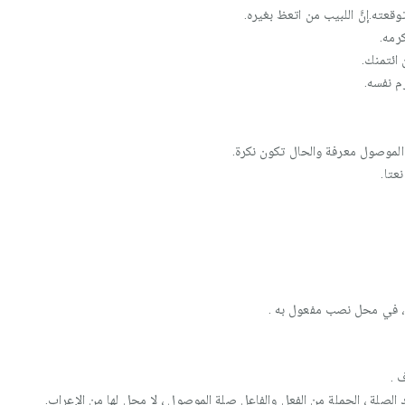
وقعته.إنَّ اللبيب من اتعظ بغيره.
رمه.
ن ائتمنك.
م نفسه.
 الموصول معرفة والحال تكون نكرة.
عتا.
، في محل نصب مفعول به .
 .
لصلة ، الجملة من الفعل والفاعل صلة الموصول ، لا محل لها من الإعراب.