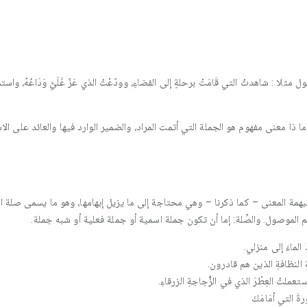
ثلا : شاهدتُ التي قَامَتْ برحلةٍ إلى الفضاءِ، وودّعْتُ الذي عَزّ عََلَيَّ وَدَاعُهُ، وا
ا ذا معنى مفهوم هو الجملة التي أتمت المراد، والضمير الوارد فيها والعائد على الاس
مبهمة المعنى – كما ذكرنا – وهي محتاجة إلى ما يزيل إبهامها، وهو ما يسمى صلة ا
لموصول. والصِّلة: إما أن تكون جملة اسمية أو جملة فعلية أو شبه جملة.
 الماءَ إلى منزلي.
 النظافةِ الذين هم قادرون.
ملتُ العِطْرَ الذي في الزُّجاجةِ الزرقاءِ.
َ التي أمَامَكَ