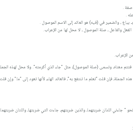
صفة .
ه .
يباع ، والضمير في (فيه) هو العائد إلى الاسم الموصول .
الفعل والفاعل ، صلة الموصول ، لا محل لها من الإعراب.
 الإعراب.
فتتم معناه، وتسمى (صلة الموصول)، مثل "جاء الذي أكرمته". ولا محل لهذه الجملة
الجملة، فإن قلت "تعلم ما تنتفع به"، فالعائد الهاء، لأنها تعود إلى "ما." وإن قلت
 " جاءني اللذان ضربتهما، والذين ضربتهم، جاءت التي ضربتها، واللتان ضربتهما، 