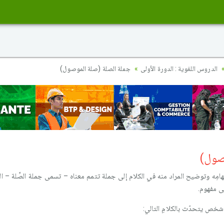
الدروس اللغوية : الدورة الأولى
جملة الصلة (صلة الموصول)
صول)
ة إبهامِه وتوضيح المراد منه في الكلام إلى جملة تتمم معناه – تسمى جملة الصِّلة –
ى مفهوم.
شخص يتحدّث بالكلامِ التالي: