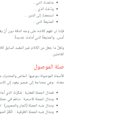
شاهدتُ التي ...
ودّعَتُ الذي ...
استمعتُ إلى الذين ...
المذيعةُ التي ...
فإننا لن نفهم كلامَه على وجه الدقة دون أنْ يقول م
أمس، والمذيعةُ التي أمامك جَديدةٌ.
ولعلّ ما جعل من الكلام غير المفيد السابق كلام
العاملين.
صلة الموصول
الأسماءُ الموصولة بنوعيها: الخاص والمشترك، 
معناه. وهي محتاجة إلى ضمير يعود إلى الاسم ا
فمثال الجملةِ الفعليةِ : شَكَرْتُ الذي أعادَ
ومثال الجملة الاسمية : سَاهَمَ في حملةِ
ومثال شبه الجملة (الجارِ والمجرورِ) : استع
ومثال شبه الجملةِ الظرفية : انْظُرْ الصورة