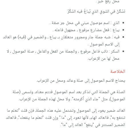
محل رفع خبر .
نَسْكُنُ في السّوقِ الذي يُباعُ فيه السُكَّرُ
الذي : اسم موصول مبني في محل جر صفة .
يباع : فعل مضارع مرفوع ، مجهول فاعله .
فيه : شبه جملة جار ومجرور متعلقان بـ يباع ، والضمير في (فيه) هو العائد
إلى الاسم الموصول .
السكر : نائب فاعل مرفوع ، والجملة من الفعل والفاعل ، صلة الموصول ، لا
محل لها من الإعراب.
الخلاصة
يحتاج الاسم الموصول إلى صلة وعائد ومحل من الإعراب.
الصلة هي الجملة التي تذكر بعد اسم الموصول فتتم معناه، وتسمى (صلة
الموصول)، مثل "جاء الذي أكرمته". ولا محل لهذه الجملة من الإعراب.
العائد ضمير يعود إلى الموصول وتشتمل عليه هذه الجملة، فإن قلت "تعلم ما
تنتفع به"، فالعائد الهاء، لأنها تعود إلى "ما." وإن قلت "تعلم ما ينفعك"، فالعائد
الضمير المستتر في "ينفع" العائد إلى "ما".