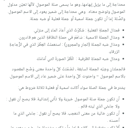
محتاجة إلى ما يزيل إبهامها، وهو ما يسمى صلة الموصولِ. لأنّها تعيّن مدلول
الموصول وتوضح معناه. وهي محتاجة إلى ضمير يعود إلى الاسم الموصول.
والصِّلة: إما أن تكون جملة اسمية أو جملة فعلية أو شبه جملة.
فمثال الجملةِ الفعليةِ : شَكَرْتُ الذي أعادَ الماءَ إلى منزلي.
ومثال الجملة الاسمية : سَاهَمَ في حملةِ النظافةِ الذين هم قادرون.
ومثال شبه الجملة (الجارِ والمجرورِ) : استعملتُ العِطْرَ الذي في الزُّجاجةِ
الزرقاءِ.
ومثال شبه الجملةِ الظرفية : انْظُرْ الصورةَ التي أمَامَكَ
فالجملتان وشِبّه الجملة السابقة ، تَضَمّنَتْ كلّ واحدة معنى وَضّح المقصود
بالاسم الموصول – واحتوت كلّ واحدة على ضمير عاد إلى الاسم الموصول.
يشترط في جملة الصلة سواء أكانت اسمية أو فعلية ثلاثة شروط هي:
أن تكون جملة صلة الموصول خبرية ولا تأتي إنشائية. فلا يصح أن نقول :
ولا جاءني الذي ليته قائم .
أن تكون خالية من معنى التعجب. فلا يصح أن نقول : جاءني الذي ما
أحسنه .
ألاّ تكون مفتقرة إلى كلام قبلها، وأن تكون مشتملة على ضمير يعود على