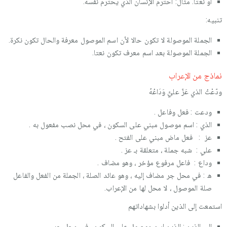
أو نعتا. مثال: أحترم الإنسان الذي يحترم نفسه.
تنبيه:
الجملة الموصولة لا تكون حالا لأن اسم الموصول معرفة والحال تكون نكرة.
الجملة الموصولة بعد اسم معرف تكون نعتا.
نماذج من الإعراب
ودّعْتُ الذي عَزّ عليَّ وَدَاعُهُ
ودعت : فعل وفاعل .
الذي : اسم موصول مبني على السكون ، في محل نصب مفعول به .
عز : فعل ماض مبني على الفتح .
علي : شبه جملة ، متعلقة بـ عز .
وداع : فاعل مرفوع مؤخر ، وهو مضاف .
ه : في محل جر مضاف إليه ، وهو عائد الصلة ، الجملة من الفعل والفاعل
صلة الموصول ، لا محل لها من الإعراب.
استمعت إلى الذين أدلوا بشهاداتهم
إلى الذين : الذين اسم موصول على السكون ، في محل جر .