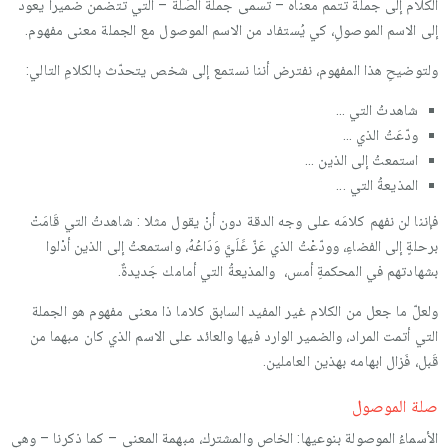
الكلام إلى جملة تتمم معناه – تسمى جملة الصِّلة – التي تتضمن ضميرا يعود
إلى الاسم الموصولِ، كي يُستفاد من الاسم الموصول مع الجملة معنى مفهوم.
ولتوضيحِ هذا المفهوم، نفترض أننا نستمع إلى شخص يتحدّث بالكلامِ التالي:
شاهدتُ التي ...
ودّعَتُ الذي ...
استمعتُ إلى الذين ...
المذيعةُ التي ...
فإننا لن نفهم كلامَه على وجه الدقة دون أنْ يقول مثلا : شاهدتُ التي قَامَتْ
برحلةٍ إلى الفضاءِ، وودّعْتُ الذي عَزّ عََلَيَّ وَدَاعُهُ، واستمعتُ إلى الذين أدْلوا
بشهادتهم في المحكمةِ أمس، والمذيعةُ التي أمامك جَديدةٌ.
ولعلّ ما جعل من الكلام غير المفيد السابق كلاما ذا معنى مفهوم هو الجملة
التي أتمت المراد، والضمير الوارد فيها والعائد على الاسم الذي كان مبهما من
قَبل، فَزال ابهامه بهذين العاملين.
صلة الموصول
الأسماءُ الموصولة بنوعيها: الخاص والمشترك، مبهمة المعنى – كما ذكرنا – وهي