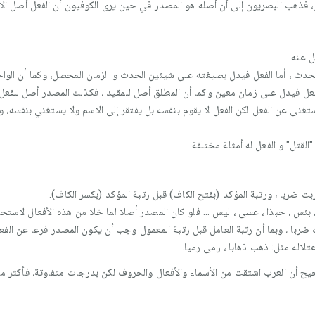
 فذهب البصريون إلى أن أصله هو المصدر في حين يرى الكوفيون أن الفعل أصل الاش
 عنه.
دث ، أما الفعل فيدل بصيغته على شيئين الحدث و الزمان المحصل، وكما أن الواح
عل فيدل على زمان معين وكما أن المطلق أصل للمقيد ، فكذلك المصدر أصل للفعل.
غنى عن الفعل لكن الفعل لا يقوم بنفسه بل يفتقر إلى الاسم ولا يستغني بنفسه، وما
لقتل" و الفعل له أمثلة مختلفة.
ت ضربا ، ورتبة المؤكد (بفتح الكاف) قبل رتبة المؤكد (بكسر الكاف).
 ، بئس ، حبذا ، عسى ، ليس ... فلو كان المصدر أصلا لما خلا من هذه الأفعال لاست
ضربا ، وبما أن رتبة العامل قبل رتبة المعمول وجب أن يكون المصدر فرعا عن الفع
لاله مثل: ذهب ذهابا ، رمى رميا.
ح أن العرب اشتقت من الأسماء والأفعال والحروف لكن بدرجات متفاوتة، فأكثر ما 