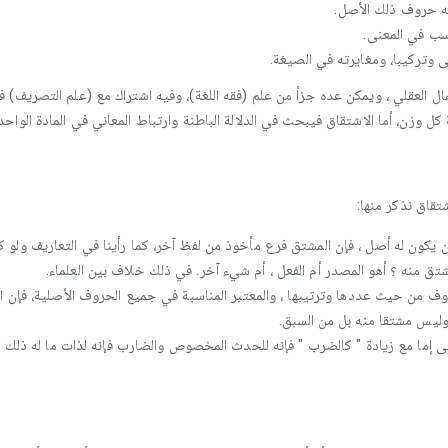
ه حروف ذلك الأصل.
اسب في المعنى.
وتركيبا، ومغايرته في الصيغة.
عمال العقلي ، ويمكن عده جزأ من علم (فقه اللغة)، وفيه اشتراك مع (علم التصريف)
ل وزن، أما الاشتقاق فيبحث في الدلالة الباطنة وارتباط المعاني في المادة الواحد
قاق نذكر منها:
ن يكون له أصل ، فإن المشتق فرع مأخوذ من لفظ آخر، كما رأينا في التعاريف ولو
شتق منه ؟ أهو المصدر أم الفعل ، أم شيء آخر. في ذلك خلاف بين العلماء.
وف من حيث عددها وترتيبها ، والمعتبر المناسبة في جميع الحروف الأصلية، فإن ا
وليس مشتقا منه بل من السبق.
ى إما مع زيادة " كالضرب " فإنه للحدث المخصوص والضارب فإنه لذات ما له ذلك 