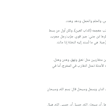
ئس، والحلم والحمل، ودهد وهدد.
رتب معجمه (كتاب العين)، ولكن أول من بسط
ذكرها ابن جني: جبر: قوى، جرّب:رجل مجرب،
بة: هي ما تُسند إليه النخلة إذا مالت.
 متقاربين مثل: نعق ونهق، وهتن وهتل،
الأمثلة تمثل التقارب في المخرج، أما في
لدار، وبسمل وسبحل قال: بسم الله، وسبحان
بحل أي سبحان الله، حسبل أي حسبي الله، هيلل