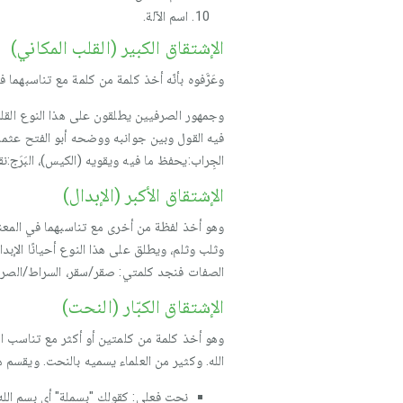
اسم الآلة.
الإشتقاق الكبير (القلب المكاني)
وعَرَّفوه بأنّه أخذ كلمة من كلمة مع تناسبهم
وجمهور الصرفيين يطلقون على هذا النوع القل
فيه القول وبين جوانبه ووضحه أبو الفتح عثما
الجِراب:يحفظ ما فيه ويقويه (الكيس)، البَرَج:ن
الإشتقاق الأكبر (الإبدال)
وهو أخذ لفظة من أخرى مع تناسبهما في المع
وثلب وثلم، ويطلق على هذا النوع أحيانًا الإب
الصفات فنجد كلمتي: صقر/سقر، السراط/الصرا
الإشتقاق الكبّار (النحت)
وهو أخذ كلمة من كلمتين أو أكثر مع تناسب 
الله. وكثير من العلماء يسميه بالنحت. ويقسم هذ
نحت فعلي: كقولك "بسملة" أي بسم الله،