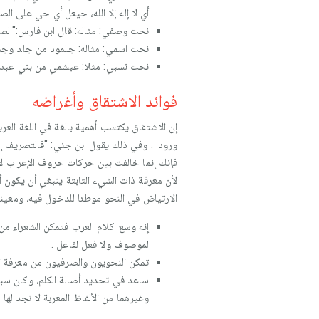
أي لا إله إلا الله، حيعل أي حي على الصل
نحت وصفي: مثاله: قال ابن فارس:"ال
نحت اسمي: مثاله: جلمود من جلد وجم
نحت نسبي: مثلا: عبشمي من بني عبد ش
فوائد الاشتقاق وأغراضه
إن الاشتقاق يكتسب أهمية بالغة في اللغة العر
ورودا . وفي ذلك يقول ابن جني: "فالتصريف إنما ه
فإنك إنما خالفت بين حركات حروف الإعراب لاخ
لأن معرفة ذات الشيء الثابتة ينبغي أن يكون أ
الارتياض في النحو موطئا للدخول فيه، ومعينا
إنه وسع كلام العرب فتمكن الشعراء من
لموصوف ولا فعل لفاعل .
تمكن النحويون والصرفيون من معرفة ال
ساعد في تحديد أصالة الكلم، وكان سبيلا
وغيرهما من الألفاظ المعربة لا نجد لها