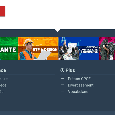
nce
Plus
maire
Prépas CPGE
lège
Divertissement
ée
Vocabulaire