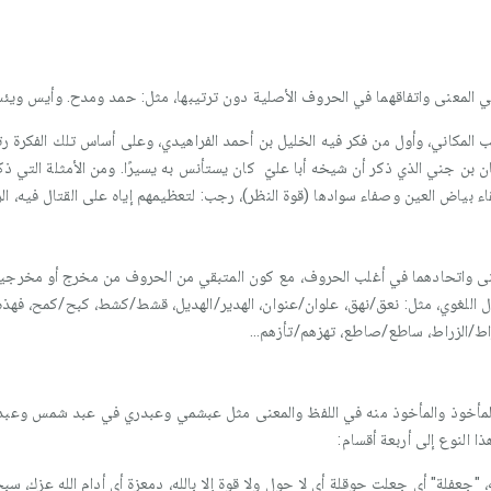
ا في المعنى واتفاقهما في الحروف الأصلية دون ترتيبها، مثل: حمد ومدح. وأيس وي
ب المكاني، وأول من فكر فيه الخليل بن أحمد الفراهيدي، وعلى أساس تلك الفكرة 
ن بن جني الذي ذكر أن شيخه أبا عليّ كان يستأنس به يسيرًا. ومن الأمثلة التي 
قاء بياض العين وصفاء سوادها (قوة النظر)، رجب: لتعظيمهم إياه على القتال فيه، الرُج
نى واتحادهما في أغلب الحروف، مع كون المتبقي من الحروف من مخرج أو مخرجين
دال اللغوي، مثل: نعق/نهق، علوان/عنوان، الهدير/الهديل، قشط/كشط، كبح/كمح، فهذه 
ط/الزراط، ساطع/صاطع، تهزهم/تأزهم...
المأخوذ والمأخوذ منه في اللفظ والمعنى مثل عبشمي وعبدري في عبد شمس وعبد ا
ا النوع إلى أربعة أقسام:
 "جعفلة" أي جعلت حوقلة أي لا حول ولا قوة إلا بالله، دمعزة أي أدام الله عزك، س