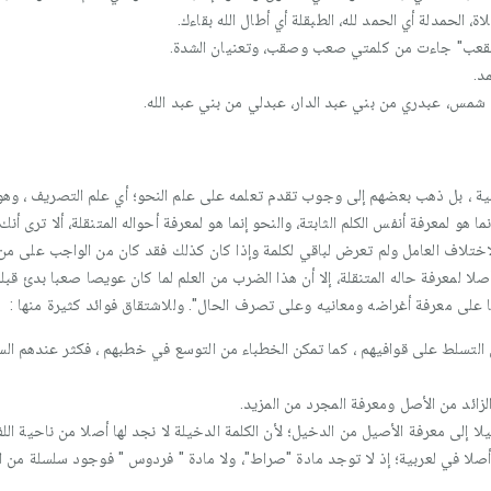
اة، الحمدلة أي الحمد لله، الطبقلة أي أطال الله بقاءك.
صقعب" جاءت من كلمتي صعب وصقب، وتعنيان الشدة.
د.
مس، عبدري من بني عبد الدار، عبدلي من بني عبد الله.
بية ، بل ذهب بعضهم إلى وجوب تقدم تعلمه على علم النحو؛ أي علم التصريف ، وهو 
و لمعرفة أنفس الكلم الثابتة، والنحو إنما هو لمعرفة أحواله المتنقلة، ألا ترى أنك إ
تلاف العامل ولم تعرض لباقي لكلمة وإذا كان كذلك فقد كان من الواجب على من أر
صلا لمعرفة حاله المتنقلة، إلا أن هذا الضرب من العلم لما كان عويصا صعبا بدئ قب
 على معرفة أغراضه ومعانيه وعلى تصرف الحال". وللاشتقاق فوائد كثيرة منها :
 التسلط على قوافيهم ، كما تمكن الخطباء من التوسع في خطبهم ، فكثر عندهم السج
زائد من الأصل ومعرفة المجرد من المزيد.
 إلى معرفة الأصيل من الدخيل؛ لأن الكلمة الدخيلة لا نجد لها أصلا من ناحية اللف
 أصلا في لعربية؛ إذ لا توجد مادة "صراط"، ولا مادة " فردوس " فوجود سلسلة من ال