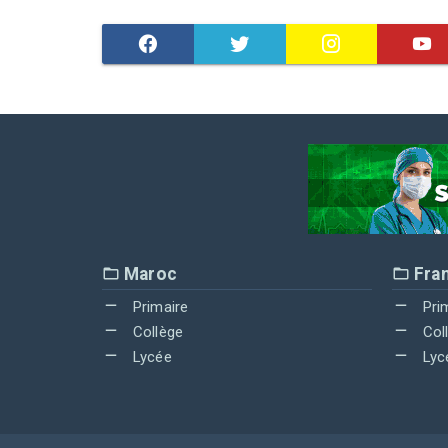
Maroc
Fra
Primaire
Pri
Collège
Col
Lycée
Lyc