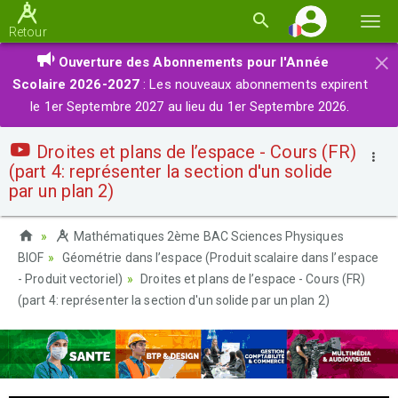
Basc
Retour
la
×
Ouverture des Abonnements pour l'Année
navi
Scolaire 2026-2027
: Les nouveaux abonnements expirent
le 1er Septembre 2027 au lieu du 1er Septembre 2026.
Droites et plans de l’espace - Cours (FR)
(part 4: représenter la section d'un solide
par un plan 2)
Mathématiques 2ème BAC Sciences Physiques
BIOF
Géométrie dans l’espace (Produit scalaire dans l’espace
- Produit vectoriel)
Droites et plans de l’espace - Cours (FR)
(part 4: représenter la section d'un solide par un plan 2)