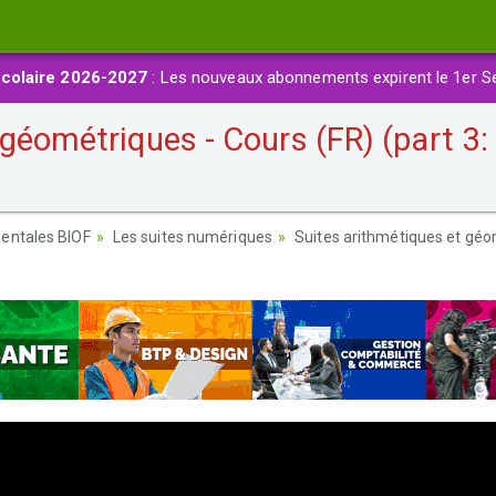
colaire 2026-2027
: Les nouveaux abonnements expirent le 1er S
géométriques - Cours (FR) (part 3:
entales BIOF
Les suites numériques
Suites arithmétiques et géo