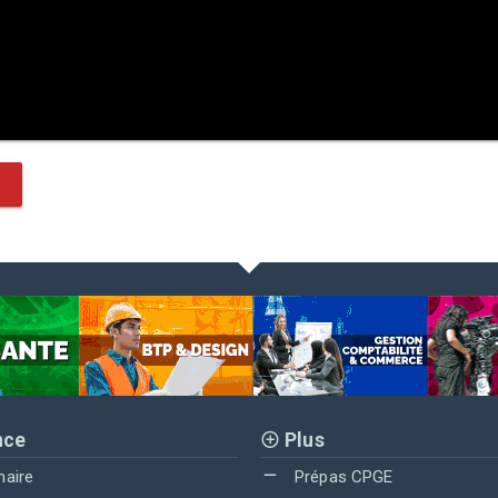
nce
Plus
maire
Prépas CPGE