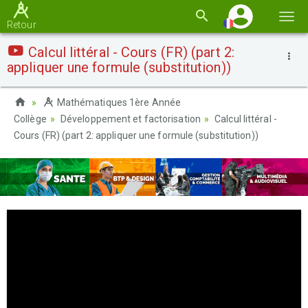
Basc
Retour
la
Calcul littéral - Cours (FR) (part 2:
navi
appliquer une formule (substitution))
Mathématiques 1ère Année
Collège
Développement et factorisation
Calcul littéral -
Cours (FR) (part 2: appliquer une formule (substitution))