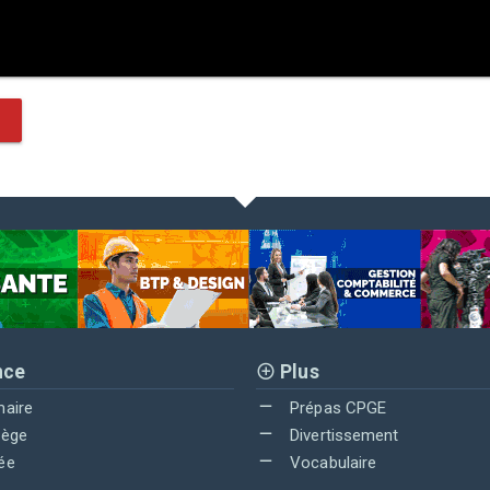
nce
Plus
maire
Prépas CPGE
lège
Divertissement
ée
Vocabulaire