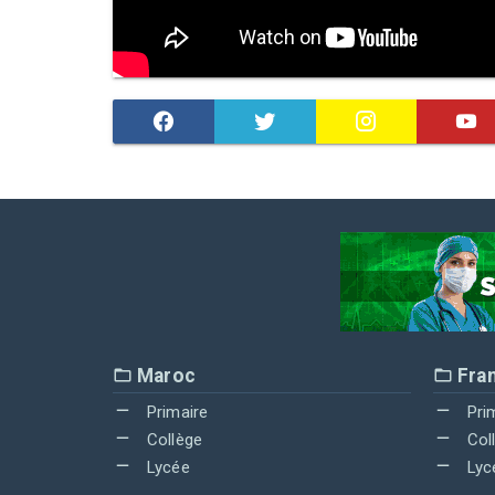
Maroc
Fra
Primaire
Pri
Collège
Col
Lycée
Lyc