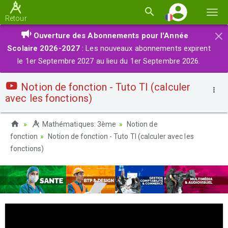
Basc
Retour
la
×
Ouverture des Abonnements pour l'Année
navi
Scolaire 2026-2027
: Les nouveaux abonnements expirent
le 1er Septembre 2027 au lieu du 1er Septembre 2026.
Notion de fonction - Tuto TI (calculer
avec les fonctions)
Mathématiques: 3ème
Notion de
fonction
Notion de fonction - Tuto TI (calculer avec les
fonctions)