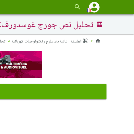
تحليل نص جورج غوسدورف: ا
الفلسفة: الثانية باك علوم وتكنولوجيات كهربائية
تحل