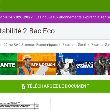
colaire 2026-2027
: Les nouveaux abonnements expirent le 1er S
abilité 2 Bac Eco
es : 2ème BAC Sciences Économiques
Examens Simili
Examen Simi
TÉLÉCHARGEZ LE DOCUMENT