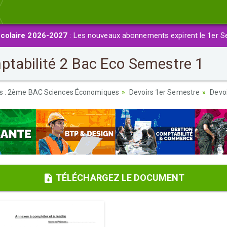
colaire 2026-2027
: Les nouveaux abonnements expirent le 1er S
ptabilité 2 Bac Eco Semestre 1
es : 2ème BAC Sciences Économiques
Devoirs 1er Semestre
Devoi
TÉLÉCHARGEZ LE DOCUMENT