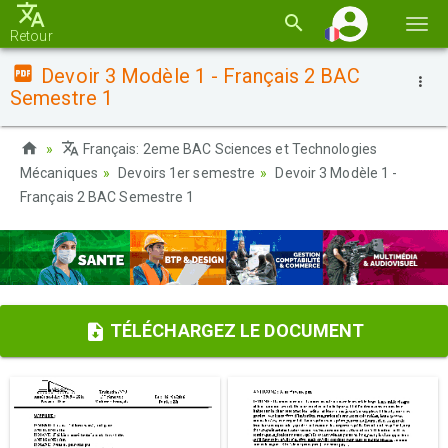
Basc
Retour
la
Devoir 3 Modèle 1 - Français 2 BAC
navi
Semestre 1
Français: 2eme BAC Sciences et Technologies
Mécaniques
Devoirs 1er semestre
Devoir 3 Modèle 1 -
Français 2 BAC Semestre 1
TÉLÉCHARGEZ LE DOCUMENT