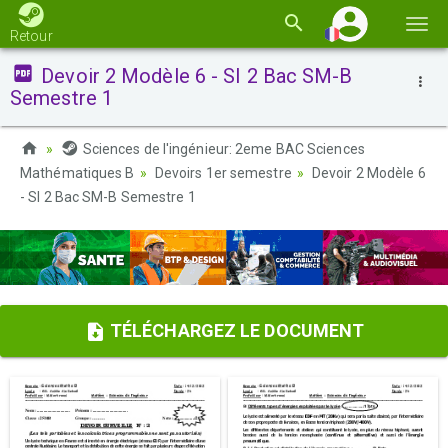
Basc
Retour
la
Devoir 2 Modèle 6 - SI 2 Bac SM-B
navi
Semestre 1
Sciences de l'ingénieur: 2eme BAC Sciences
Mathématiques B
Devoirs 1er semestre
Devoir 2 Modèle 6
- SI 2 Bac SM-B Semestre 1
TÉLÉCHARGEZ LE DOCUMENT