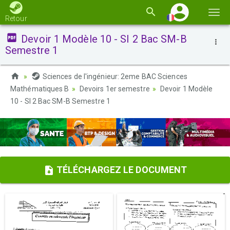
Basc
Retour
la
Devoir 1 Modèle 10 - SI 2 Bac SM-B
navi
Semestre 1
Sciences de l'ingénieur: 2eme BAC Sciences
Mathématiques B
Devoirs 1er semestre
Devoir 1 Modèle
10 - SI 2 Bac SM-B Semestre 1
TÉLÉCHARGEZ LE DOCUMENT