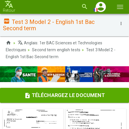
Basc
Retour
la
Test 3 Model 2 - English 1st Bac
navi
Second term
Anglais: 1er BAC Sciences et Technologies
Electriques
Second term english tests
Test 3 Model 2 -
English 1st Bac Second term
TÉLÉCHARGEZ LE DOCUMENT