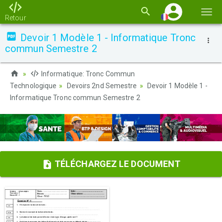
Basc
Retour
la
Devoir 1 Modèle 1 - Informatique Tronc
navi
commun Semestre 2
Informatique: Tronc Commun
Technologique
Devoirs 2nd Semestre
Devoir 1 Modèle 1 -
Informatique Tronc commun Semestre 2
TÉLÉCHARGEZ LE DOCUMENT