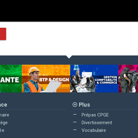
nce
Plus
maire
Prépas CPGE
lège
Divertissement
ée
Vocabulaire