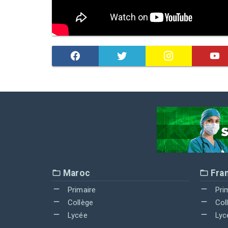
Maroc
Fra
Primaire
Pri
Collège
Col
Lycée
Lyc