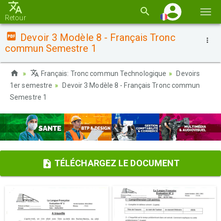
Basc
Retour
la
Devoir 3 Modèle 8 - Français Tronc
navi
commun Semestre 1
Français: Tronc commun Technologique
Devoirs
1er semestre
Devoir 3 Modèle 8 - Français Tronc commun
Semestre 1
TÉLÉCHARGEZ LE DOCUMENT