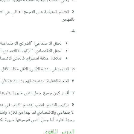
3- النتائج المترتبة على التجمع العائلي هي ا
بالمهجر.
4-
الحقل الاجتماعي: "الشرائح الاجتماعية، ا
الحقل الاقتصادي: "الركود الاقتصادي، ا
العلاقة: علاقة استلزام، فالحقل الاقتص
5- التمييز في الفقرة الأولى: الأقل حظا، الأقل دخلا، أما وظيفة التمييز فهي المقارنة بين المهاجر المغاربي وغيره من مواطني الدول الأوربية.
6- الحجة العقلية: انتشرت الهجرة المقنعة لأن أسواق الشغل بأوربا وعزوف العمال الأوربيين عن بعض الأشغال شجعا على ذلك.
7- أفسر كون جميع جمل النص خبرية بطبيعة موضوع النص الإخبارية.
8- تركيب النتائج: انصب اهتمام الكاتب في 
الاجتماعي والاقتصادي لما لهما من تلازم واست
وجهة نظره. أما جمل النص فجميعها خبرية ل
الدرس اللغوي