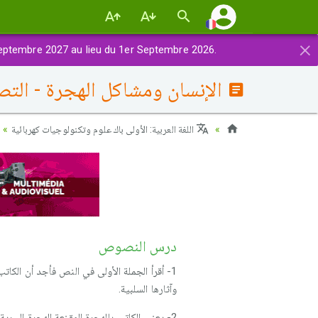
×
eptembre 2027 au lieu du 1er Septembre 2026.
الإنسان ومشاكل الهجرة - الت
اللغة العربية: الأولى باك علوم وتكنولوجيات كهربائية
درس النصوص
1- أقرأ الجملة الأولى في النص فأجد أن الكات
وآثارها السلبية.
2- يعني الكاتب بالهجرة المقنعة الهجرة السرية التي دفعت إليها ظروف اقتصادية واجتماعية في البلدان المستقبلة.