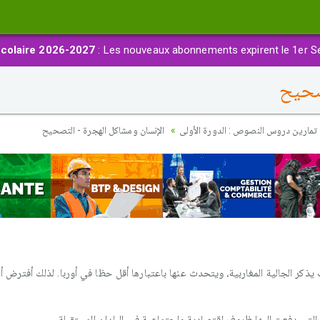
colaire 2026-2027
: Les nouveaux abonnements expirent le 1er S
صحيح
تمارين دروس النصوص : الدورة الأولى
الإنسان ومشاكل الهجرة - التصحيح
ب يذكر الجالية المغاربية، ويتحدث عنها باعتبارها أقل حظا في أوربا. لذلك أفترض أن