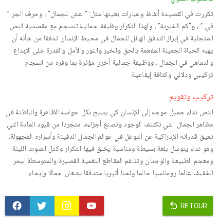
تكررت في القصيدة ألفاظ وعبارات بعينها مثل: ” عش للجمال” ، وحرف الجر ”
في ” ، و”كم الخبرية” ، ولهذا التكرار وظيفة جمالية تنسجم مع مقصدية النص
المتجلية في إبراز التدفق الهائل للجمال في محيط الإنسان تدفقا من شأنه أن
يهبه الحياة الجميلة المفعمة بالحق والخير والنور والأمل والقدرة على الإبداع
والتماهي في الجمال ، ووظيفة جمالية أخرى مؤثرة بما وفره من انسجام
تركيبي ودلالي وكثافة إيقاعية.
تركيب وتقويم
النص نداء جميل موجه إلى الإنسان كي يسبح بكل حواسه الظاهرة والباطنة في
مظاهر الجمال التي تكتنف الوجود وتصنع أجزاءه، متجردا من قيود المادة التي
تعيق قدراته الإدراكية عن التوغل في عوالم الجمال الدفينة وأسراره المجهولة،
وهو نداء يتوسل بلغة بسيطة ومناسبة يخلق فيها التكرار وكتل الصوت اللينة
ومعجم الطبيعة والوجدان وتناغم المقاطع النغمية القصيرة والمتوسطة لبحر
الخفيف عالما رومانسيا حالما ولحنا أثيريا متدفقا يشعان جمالا وإيحاء.
RETOUR