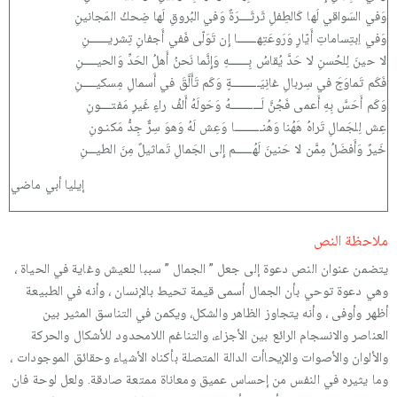
وَفي السَواقي لَها كَالطِفلِ ثَرثَــــرَةٌ وَفي البُروقِ لَها ضِحكُ المَجانينِ
وَفي اِبتِساماتِ أَيّارٍ وَرَوعَتِهـــــــا إِن تَوَلّى فَفي أَجفانِ تِشريـــــــنِ
لا حينَ لِلحُسنِ لا حَدَّ يُقاسُ بِـــــــهِ وَإِنَّما نَحنُ أَهلُ الحَدِّ وَالحيـــــنِ
فَكَم تَماوَجَ في سِربالِ غانِيَــــــــــةٍ وَكَم تَأَلَّقَ في أَسمالِ مِسكيـــــنِ
وَكَم أَحَسَّ بِهِ أَعمى فَجُنَّ لَـــــــــــهُ وَحَولَهُ أَلفُ راءٍ غَيرِ مَفتــــونِ
عِش لِلجَمالِ تَراهُ هَهُنا وَهُنــــــــــا وَعِش لَهُ وَهوَ سِرٌّ جِدُّ مَكنـونِ
خَيرٌ وَأَفضَلُ مِمَّن لا حَنينَ لَهُــــــم إِلى الجَمالِ تَماثيلٌ مِنَ الطيـــنِ
إيليا أبي ماضي
ملاحظة النص
يتضمن عنوان النص دعوة إلى جعل ” الجمال ” سببا للعيش وغاية في الحياة ،
وهي دعوة توحي بأن الجمال أسمى قيمة تحيط بالإنسان ، وأنه في الطبيعة
أظهر وأوفى ، وأنه يتجاوز الظاهر والشكل، ويكمن في التناسق المثير بين
العناصر والانسجام الرائع بين الأجزاء، والتناغم اللامحدود للأشكال والحركة
والألوان والأصوات والإيحاأت الدالة المتصلة بأكناه الأشياء وحقائق الموجودات ،
وما يثيره في النفس من إحساس عميق ومعاناة ممتعة صادقة. ولعل لوحة فان