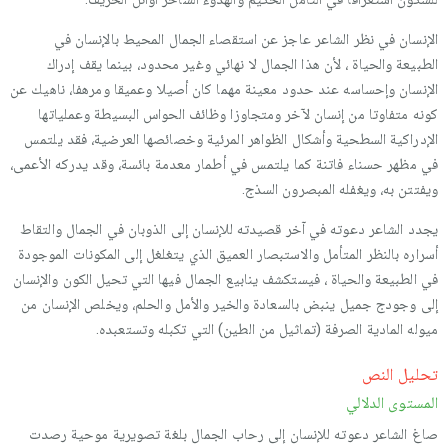
الإنسان في نظر الشاعر عاجز عن استقصاء الجمال المحيط بالإنسان في
الطبيعة والحياة ، لأن هذا الجمال لا نهائي وغير محدود، بينما يقف إدراك
الإنسان وإحساسه عند حدود معينة مهما كان أصيلا وعميقا ومرهفا، ناهيك عن
كونه متفاوتا من إنسان لآخر ومتجاوزا وظائف الحواس البسيطة وعملياتها
الإدراكية السطحية وأشكال الظواهر المرئية وخصائصها العرضية، فقد يلتمس
في مظهر حسناء فاتنة كما يلتمس في أطمار معدمة بائسة، وقد يدركه الأعمى،
ويفتتن به، ويغفله المبصرون السذج.
يجدد الشاعر دعوته في آخر قصيدته للإنسان إلى الذوبان في الجمال والتقاط
أسراره بالنظر المتأمل والاستبصار العميق الذي يتغلغل إلى المكونات الموجودة
في الطبيعة والحياة ، فيستكشف ينابيع الجمال فيها التي تحيل الكون والإنسان
إلى وجودج جميل ينبض بالسعادة والخير والأمل والحلم، ويخلص الإنسان من
ميوله المادية الصرفة (تماثيل من الطين) التي تكبله وتستعبده.
تحليل النص
المستوى الدلالي
صاغ الشاعر دعوته للإنسان إلى رحاب الجمال بلغة تصويرية موحية رصدت