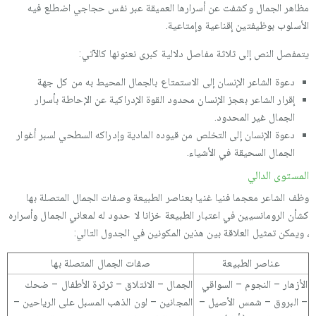
مظاهر الجمال وكشفت عن أسرارها العميقة عبر نفس حجاجي اضطلع فيه
الأسلوب بوظيفتين إقناعية وإمتاعية.
يتمفصل النص إلى ثلاثة مفاصل دلالية كبرى نعنونها كالآتي:
دعوة الشاعر الإنسان إلى الاستمتاع بالجمال المحيط به من كل جهة
إقرار الشاعر بعجز الإنسان محدود القوة الإدراكية عن الإحاطة بأسرار
الجمال غير المحدود.
دعوة الإنسان إلى التخلص من قيوده المادية وإدراكه السطحي لسبر أغوار
الجمال السحيقة في الأشياء.
المستوى الدالي
وظف الشاعر معجما فنيا غنيا بعناصر الطبيعة وصفات الجمال المتصلة بها
كشأن الرومانسيين في اعتبار الطبيعة خزانا لا حدود له لمعاني الجمال وأسراره
، ويمكن تمثيل العلاقة بين هذين المكونين في الجدول التالي:
عناصر الطبيعة
صفات الجمال المتصلة بها
الأزهار – النجوم – السواقي
الجمال – الائتلاق – ثرثرة الأطفال – ضحك
– البروق – شمس الأصيل –
المجانين – لون الذهب المسبل على الرياحين –