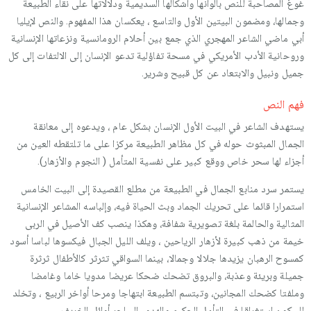
غوغ المصاحبة للنص بألوانها وأشكالها السديمية ودلالاتها على نقاء الطبيعة
وجمالها، ومضمون البيتين الأول والتاسع ، يعكسان هذا المفهوم. والنص لإيليا
أبي ماضي الشاعر المهجري الذي جمع بين أحلام الرومانسية ونزعاتها الإنسانية
وروحانية الأدب الأمريكي في مسحة تفاؤلية تدعو الإنسان إلى الالتفات إلى كل
جميل ونبيل والابتعاد عن كل قبيح وشرير.
فهم النص
يستهدف الشاعر في البيت الأول الإنسان بشكل عام ، ويدعوه إلى معانقة
الجمال المبثوث حوله في كل مظاهر الطبيعة مركزا على ما تلتقطه العين من
أجزاء لها سحر خاص ووقع كبير على نفسية المتأمل ( النجوم والأزهار).
يستمر سرد منابع الجمال في الطبيعة من مطلع القصيدة إلى البيت الخامس
استمرارا قائما على تحريك الجماد وبث الحياة فيه، وإلباسه المشاعر الإنسانية
المثالية والحالمة بلغة تصويرية شفافة، وهكذا ينصب كف الأصيل في الربى
خيمة من ذهب كبيرة لأزهار الرياحين ، ويلف الليل الجبال فيكسوها لباسا أسود
كمسوح الرهبان يزيدها جلالا وجمالا، بينما السواقي تثرثر كالأطفال ثرثرة
جميلة وبريئة وعذبة، والبروق تضحك ضحكا عريضا مدويا خاما وغامضا
وملفتا كضحك المجانين، وتبتسم الطبيعة ابتهاجا ومرحا أواخر الربيع ، وتخلد
للسكون استغراقا في التأمل الحكيم والهدوء الساحر أوائل الخريف.