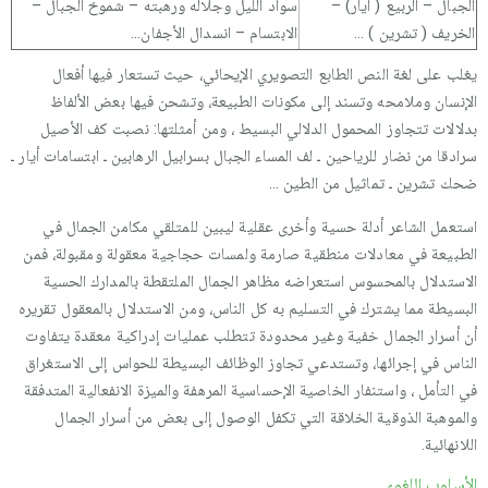
الجبال – الربيع ( أيار) –
سواد الليل وجلاله ورهبته – شموخ الجبال –
الخريف ( تشرين ) …
الابتسام – انسدال الأجفان…
يغلب على لغة النص الطابع التصويري الإيحائي، حيث تستعار فيها أفعال
الإنسان وملامحه وتسند إلى مكونات الطبيعة، وتشحن فيها بعض الألفاظ
بدلالات تتجاوز المحمول الدلالي البسيط ، ومن أمثلتها: نصبت كف الأصيل
سرادقا من نضار للرياحين ـ لف المساء الجبال بسرابيل الرهابين ـ ابتسامات أيار ـ
ضحك تشرين ـ تماثيل من الطين …
استعمل الشاعر أدلة حسية وأخرى عقلية ليبين للمتلقي مكامن الجمال في
الطبيعة في معادلات منطقية صارمة ولمسات حجاجية معقولة ومقبولة، فمن
الاستدلال بالمحسوس استعراضه مظاهر الجمال الملتقطة بالمدارك الحسية
البسيطة مما يشترك في التسليم به كل الناس، ومن الاستدلال بالمعقول تقريره
أن أسرار الجمال خفية وغير محدودة تتطلب عمليات إدراكية معقدة يتفاوت
الناس في إجرائها، وتستدعي تجاوز الوظائف البسيطة للحواس إلى الاستغراق
في التأمل ، واستنفار الخاصية الإحساسية المرهفة والميزة الانفعالية المتدفقة
والموهبة الذوقية الخلاقة التي تكفل الوصول إلى بعض من أسرار الجمال
اللانهائية.
الأسلوب اللغوي