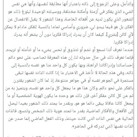
والتأمل، وعلى الرجوع إلى ذاته باعتبار أنها مطابقة لنفسها، وأنها هي نفس
الشيء الذي يفكر في أزمنة وأمكنة مختلفة، ووسيلته الوحيدة لبلوغ ذلك هو
الشعور الذي يكون لديه عن أفعاله الخاصة، وهذا الشعور لا يقبل الانفصال عن
الفكر، بل هو فيما يبدو لي، ضروري وأساسي تماما بالنسبة للفكر، مادام لا يمكن
لأي كائن [بشري]، كيفما كان أن يدرك إدراكا فكريا دون أن يشعر أنه يدرك
إدراكا فكريا.
عندما نعرف أننا نسمع أو نشم أو نتذوق أو نحس بشيء ما أو نتأمله أو نريده،
فإنما نعرف ذلك في حال حدوثه لنا، إن هذه المعرفة تصاحب على نحو دائم
إحساساتنا وإدراكاتنا الراهنة، وبها يكون كل واحد منا هو نفسه بالنسبة إلى
ذاته، وفي هذه الحالة لا نأخذ في الاعتبار ما إذا كانت الذات نفسها تبقى
مستمرة في الجوهر نفسه أو في جواهر متنوعة، إذ لما كان الشعور يقترن
بالفكر على نحو دائم، وكان هذا هو ما يجعل كل واحد هو نفسه، ويتميز به من
ثم عن كل كائن مفكر آخر، فإن ذلك هو وحده ما يكون الهوية الشخصية أو ما
يجعل كائنا عاقلا يبقى دائما هو هو، وبقدر ما يمتد ذلك الشعور بعيدا ليصل
إلى الأفعال والأفكار الماضية، بقدر ما تمتد هوية ذلك الشخص وتتسع، فالذات
الحالية هي نفس الذات التي كانت حينئذ، وذلك الفعل الماضي إنما صدر عن
الذات نفسها التي تدركه في الحاضر».