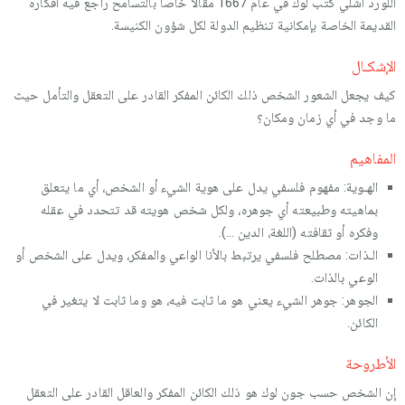
اللورد آشلي كتب لوك في عام 1667 مقالا خاصا بالتسامح راجع فيه أفكاره
القديمة الخاصة بإمكانية تنظيم الدولة لكل شؤون الكنيسة.
الإشكـال
كيف يجعل الشعور الشخص ذلك الكائن المفكر القادر على التعقل والتأمل حيث
ما وجد في أي زمان ومكان؟
المفاهيم
الهـوية: مفهوم فلسفي يدل على هوية الشيء أو الشخص، أي ما يتعلق
بماهيته وطبيعته أي جوهره، ولكل شخص هويته قد تتحدد في عقله
وفكره أو ثقافته (اللغة، الدين ...).
الـذات: مصطلح فلسفي يرتبط بالأنا الواعي والمفكر، ويدل على الشخص أو
الوعي بالذات.
الجوهر: جوهر الشيء يعني هو ما ثابت فيه، هو وما ثابت لا يتغير في
الكائن.
الأطروحة
إن الشخص حسب جون لوك هو ذلك الكائن المفكر والعاقل القادر على التعقل