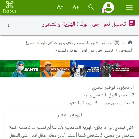
Basc
Retour
la
تحليل نص جون لوك : الهوية والشعور
navi
الفلسفة: الثانية باك علوم وتكنولوجيات كهربائية
تحليل
النصوص
تحليل نص جون لوك : الهوية والشعور
مجزوءة الوضع البشري
المحور الأول: الشخص والهوية
تحليل نص جون لوك: الهوية والشعور
الهوية والشعور
«لكي نهتدي إلى ما يكوّن الهوية الشخصية لابد لنا أن نتبين ما تحتمله كلمة
الشخص من معنى، فالشخص فيما أعتقد، كائن مفكر عاقل قادر على التعقل