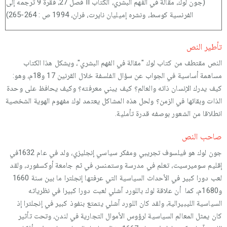
(جون لوك، مقالة في الفهم البشري، الكتاب II فصل 27، فقرة 9 ترجمه إلى
الفرنسية كوسط، ونشره إميليان نايرت، فران، 1994 ص : 264-265)
تأطير النص
النص مقتطف من كتاب لوك "مقالة في الفهم البشري"، ويشكل هذا الكتاب
مساهمة أساسية في الجواب عن سؤال الفلسفة خلال القرنين 17 و18م، وهو:
كيف يدرك الإنسان ذاته والعالم؟ كيف يبني معرفته؟ وكيف يحافظ على وحدة
الذات وبقائها في الزمن؟ ولحل هذه المشاكل يعتمد لوك مفهوم الهوية الشخصية
انطلاقا من الشعور بوصفه قدرة تأملية.
صاحب النص
جون لوك هو فيلسوف تجريبي ومفكر سياسي إنجليزي، ولد في عام 1632في
إقليم سوميرسيت، تعلم في مدرسة وستمنسر، في ثم جامعة أوكسفورد، ولقد
لعب دورا كبير في الأحداث السياسية التي عرفتها إنجلترا ما بين سنة 1660
و1680م، كما أن علاقة لوك باللورد آشلي لعبت دورا كبيرا في نظرياته
السياسية الليبيرالية، ولقد كان اللورد آشلي يتمتع بنفوذ كبير في إنجلترا إذ
كان يمثل المعالم السياسية لرؤوس الأموال التجارية في لندن، وتحت تأثير