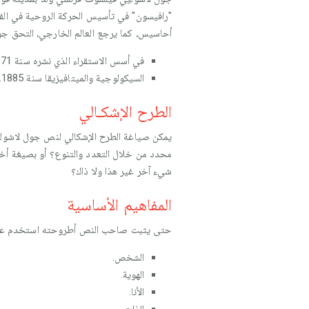
"رافيسون" في تأسيس الحركة الروحية في الفلسف
أحاسيس، كما يرجع العالم الخارجي، التحق جول
في أسس الاستقراء الذي نشره سنة 1871.
السيكولوجية والميتافيزيقا سنة 1885.
الطرح الإشكـالي
يمكن صياغة الطرح الإشكالي لنص جول لاشوليي
محدد من خلال التعدد والتنوع؟ أو بصيغة أخ
شيء آخر غير هذا ولا ذاك؟
المفاهيم الأساسية
حتى يثبت صاحب النص أطروحته استخدم عدة 
الشخص.
الهوية.
الأنا.