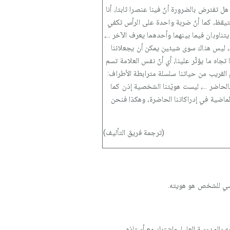
هل تفترض بالضرورة أنّ فينا عنصرا ثابتا، أنا
 يستيقظ، كما أنّ ضربة واحدة على الرأس تكفي
يتناوبان فيما بينهما وأحدهما يعرف الآخر ...،
ة ...، ليس هناك سوى شيئين يمكن أن يجعلاننا
تجاه ما يؤثّر علينا، أي أنّ نفس العلامة تسم
سم القريب من حياتنا سلسلة مترابطة الأطراف:
بالحاضر ...، ليست هويّتنا الشخصية إذن كما
 الماضية في إدراكاتنا الحاضرة، وهكذا فنحن
(ترجمة فريق التأليف)
سي للشخص هو هويته.
تينبلو في السابع والعشرين من مايو سنة 1832م، وتوفي سنة 1918م، تلقى تعليمه بالمدرسة العليا، واشترك مع أستاذه