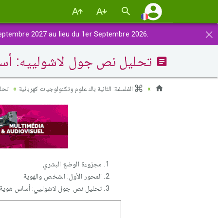
×
eptembre 2027 au lieu du 1er Septembre 2026.
تحليل نص جول لاشولييه: أسا
الفلسفة: الثانية باك علوم وتكنولوجيات كهربائية
تحل
مجزوءة الوضع البشري
المحور الأول: الشخص والهوية
تحليل نص جول لاشوليي: أساس هوية