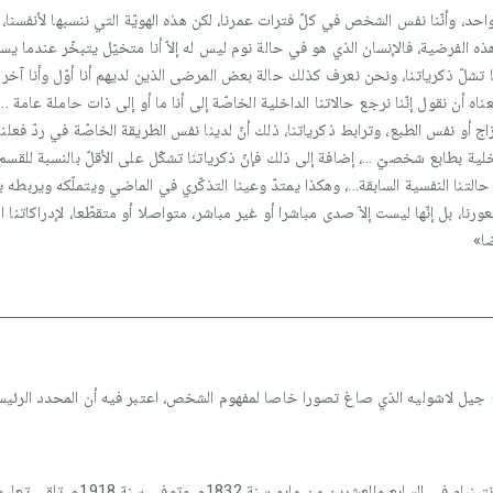
احد، وأنّنا نفس الشخص في كلّ فترات عمرنا، لكن هذه الهويّة التي ننسبها لأنفسنا، 
يا هذه الفرضية، فالإنسان الذي هو في حالة نوم ليس له إلاّ أنا متخيّل يتبخّر عندما
نّها تشلّ ذكرياتنا، ونحن نعرف كذلك حالة بعض المرضى الذين لديهم أنا أوّل وأنا آخر 
 معناه أن نقول إنّنا نرجع حالاتنا الداخلية الخاصّة إلى أنا ما أو إلى ذات حاملة عام
اج أو نفس الطبع، وترابط ذكرياتنا، ذلك أنّ لدينا نفس الطريقة الخاصّة في ردّ فعلنا 
اخلية بطابع شخصيّ ...، إضافة إلى ذلك فإنّ ذكرياتنا تشكّل على الأقلّ بالنسبة للق
 حالتنا النفسية السابقة...، وهكذا يمتدّ وعينا التذكّري في الماضي ويتملّكه ويربطه 
رنا، بل إنّها ليست إلاّ صدى مباشرا أو غير مباشر، متواصلا أو متقطّعا، لإدراكاتنا
ضا»
جيل لاشوليه الذي صاغ تصورا خاصا لمفهوم الشخص، اعتبر فيه أن المحدد الرئي
جول لاشوليي فيلسوف فرنسي ولد بمدينة فون