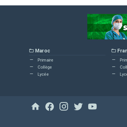
Maroc
Fra
Primaire
Pri
Collège
Col
Lycée
Lyc