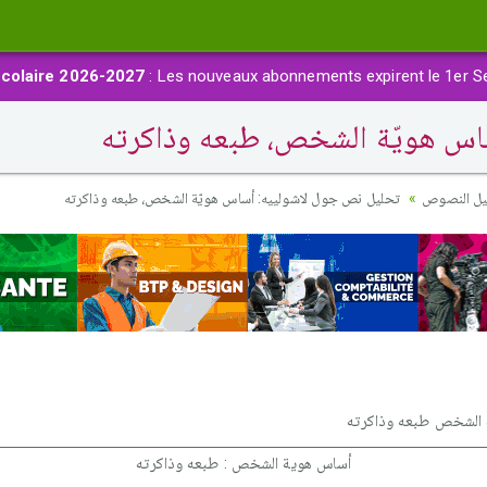
colaire 2026-2027
: Les nouveaux abonnements expirent le 1er S
س هويّة الشخص، طبعه وذاكرته
يل النصوص
تحليل نص جول لاشولييه: أساس هويّة الشخص، طبعه وذاكرته
 الشخص طبعه وذاكرته
أساس هوية الشخص : طبعه وذاكرته