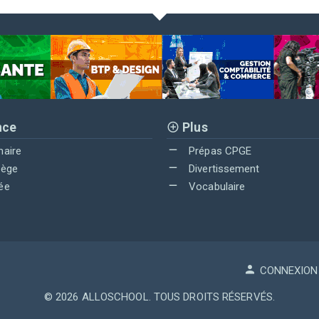
nce
Plus
maire
Prépas CPGE
lège
Divertissement
ée
Vocabulaire
CONNEXION
© 2026
ALLOSCHOOL
. TOUS DROITS RÉSERVÉS.