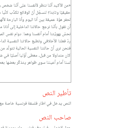
«من الأكيد أنّنا ننظر لأنفسنا على أنّنا شخص و
حقيقيّا وثابتا؟ لنسجّل أنّ الوقائع تكذّب كلّ
لحفر هوّة عميقة بين أنا اليوم وأنا البارحة لأ
أن نقول بأنّنا نرجع حالاتنا الداخلية إلى أنانا
نحسّ بهويّتنا أمام أنفسنا وهما: دوام نفس المز
ردّ فعلنا الأخلاقي وتطبع حالاتنا النفسية الد
فنحن نرى أنّ حالتنا النفسية الحالية تتولّد من
كان متداولا من قبل، معطى أوّليا أصليّا في شعو
لسنا أمام أعيننا سوى ظواهر يتذكّر بعضها بع
تأطير النص
النص يدخل في اطار فلسفة فرنسية خاصة مع 
صاحب النص