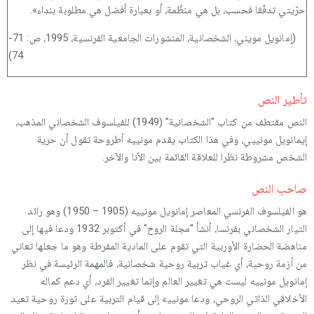
حرّيتي تدفّقا فحسب، بل هي منظّمة، أو بعبارة أفضل هي مطلوبة بنداء».
(إمانويل مويني، الشخصانية، المنشورات الجامعية الفرنسية، 1995، ص: 71-
74)
تأطير النص
النص مقتطف من كتاب "الشخصانية" (1949) للفيلسوف الشخصاني المذهب،
إيمانويل مونييي، وفي هذا الكتاب يقدم مونييه أطروحة تقول أن حرية
الشخص مشروطة نظرا للعلاقة القائمة بين الأنا والآخر.
صاحب النص
هو الفيلسوف الفرنسي المعاصر إمانويل مونييه (1905 – 1950) وهو رائد
التيار الشخصاني بفرنسا، أنشأ "مجلة الروح" في أكتوبر 1932 ودعا فيها إلى
مناهضة الحضارة الأوربية التي تقوم على المادية المفرطة وهو ما جعلها تعاني
من أزمة روحية، أي غياب تربية روحية شخصانية، فالمهمة الرئيسة في نظر
إمانويل مونييه ليست هي تغيير العالم وإنما تغيير الفرد، أي دعم كماله
الأخلاقي الذاتي الروحي، ودعا مونييه إلى قيام التربية على ثورة روحية تعيد