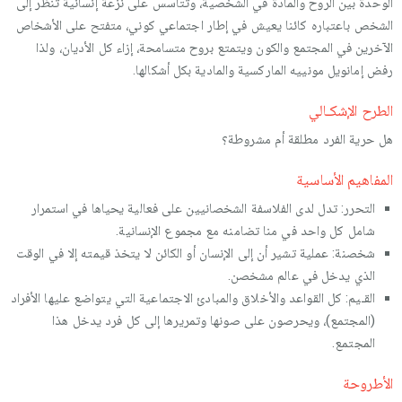
الوحدة بين الروح والمادة في الشخصية، وتتأسس على نزعة إنسانية تنظر إلى
الشخص باعتباره كائنا يعيش في إطار اجتماعي كوني، متفتح على الأشخاص
الآخرين في المجتمع والكون ويتمتع بروح متسامحة، إزاء كل الأديان، ولذا
رفض إمانويل مونييه الماركسية والمادية بكل أشكالها.
الطرح الإشكـالي
هل حرية الفرد مطلقة أم مشروطة؟
المفاهيم الأساسية
التحرر: تدل لدى الفلاسفة الشخصانيين على فعالية يحياها في استمرار
شامل كل واحد في منا تضامنه مع مجموع الإنسانية.
شخصنة: عملية تشير أن إلى الإنسان أو الكائن لا يتخذ قيمته إلا في الوقت
الذي يدخل في عالم مشخصن.
القـيم: كل القواعد والأخلاق والمبادئ الاجتماعية التي يتواضع عليها الأفراد
(المجتمع)، ويحرصون على صونها وتمريرها إلى كل فرد يدخل هذا
المجتمع.
الأطروحة