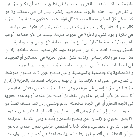
ملازمة إجمالا لوضعنا الواقعي، ومحصورة في نطاق حدوده، أن تكون حرّا هو
أن تقل في البدء، هذه الظروف لتجد فيها ارتكازا، ليس كلّ شيء ممكنا، ولا هو
كذلك في كلّ لحظة، هذه الحدود تشكّل قوّة عندما لا تكون ضيّقة جدّا، الحرّية
كالجسم، لا تتقدّم إلاّ بالحواجز والاختيار والتضحية، ولكن فكرة المجانية هنا
هي فكرة وجود غنّي، والحرّية في شروط ملزمة، ليست من الآن فصاعدا "وعيا
للضرورة"، كما سمّاها "ماركس"، إنّ هذا هو البداية لأنّ الوعي وعد وبادرة
للتحرّر ووحده العبد من لا يرى عبوديته مهما كان سعيدا تحت سلطتها، إلاّ أنّ
هذا البدء هو بالكاد إنساني، ولذلك فقبل إعلان الحرّية في الدساتير أو تمجيدها
في الخطابات، علينا تأمين الشروط العامة للحرّية: الشروط البيولوجية
والاقتصادية والاجتماعية والسياسية، والتي تسمح لقوى ذات مستوى متوسّط
أن تشارك في أعلى نداء للإنسانية، وأن نهتمّ بالحرّيات اهتمامنا بالحرّية (...)، إنّ
حرّيتنا هي حرّية إنسان في موقف، وهي كذلك حرّية شخص تعطى له قيمة،
أنا لست حرّا لأنّي أمارس عفويتي فقط، بل أصبح حرّا عندما أوجّه هذه العفوية
في اتّجاه التحرّر أي في اتّجاه شخصنة العالم ونفسي، إذن ثمّة مسافة تمتدّ من
الوجود المنبثق إلى الحرّية، وهي التي تفصل بين الإنسان الباطني على حدود
الانبثاق الحيوي، والإنسان الذي ينضج باستمرار بأفعاله وفي الكثافة المتزايدة
للوجود الفردي والجماعي، وهكذا فأنا لا أستعمل حرّيتي بدون جدوى، بالرغم
من أن النقطة التي ألتحم فيها بتلك الحرّية متباعدة في أعماق ذاتي، وليست