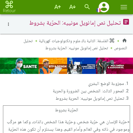
Basc
Retour
la
تحليل نص إمانويل مونييه: الحرّية بشروط
navi
الفلسفة: الثانية باك علوم وتكنولوجيات كهربائية
تحليل
النصوص
تحليل نص إمانويل مونييه: الحرّية بشروط
مجزوءة الوضع البشري
المحور الثالث: الشخص بين الضرورة والحرية
تحليل نص إمانويل مونييه: الحرية بشروط
الحرّية بشروط
«حرّية الإنسان هي حرّية شخص، وحرّية هذا الشخص بالذات، وكما هو مركّب
وموجود في ذاته وفي العالم وأمام القيم، وهذا يستلزم أن تكون هذه الحرّية