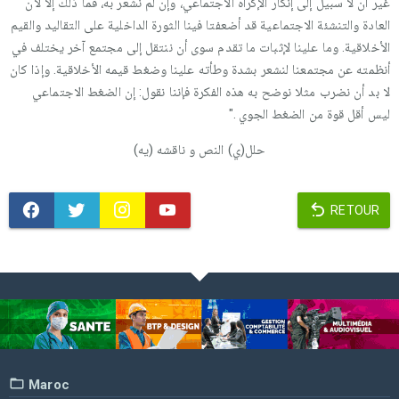
غير أن لا سبيل إلى إنكار الإكراه الاجتماعي، وإن لم نشعر به، فما ذلك إلا لأن
العادة والتنشئة الاجتماعية قد أضعفتا فينا الثورة الداخلية على التقاليد والقيم
الأخلاقية. وما علينا لإثبات ما تقدم سوى أن ننتقل إلى مجتمع آخر يختلف في
أنظمته عن مجتمعنا لنشعر بشدة وطأته علينا وضغط قيمه الأخلاقية. وإذا كان
لا بد أن نضرب مثلا نوضح به هذه الفكرة فإننا نقول: إن الضغط الاجتماعي
ليس أقل قوة من الضغط الجوي ."
حلل(ي) النص و ناقشه (يه)
RETOUR
Maroc