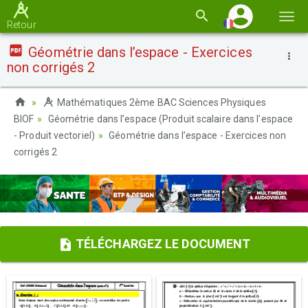
Basc
Retour
la
Géométrie dans l’espace - Exercices
navi
non corrigés 2
Mathématiques 2ème BAC Sciences Physiques
BIOF
Géométrie dans l’espace (Produit scalaire dans l’espace
- Produit vectoriel)
Géométrie dans l’espace - Exercices non
corrigés 2
TÉLÉCHARGEZ LE DOCUMENT