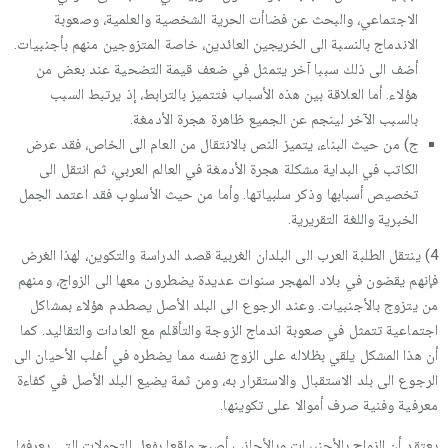
الاجتماعي، والبحث عن فضاأت الحرية الشخصية والعلمية، وصعوبة
الاندماج بالنسبة الى الخريجين العائدين، خاصة المتزوجين منهم بأجنبيات.
أضف الى ذلك سببا آخر يتمثل في ضعف قيمة التضحية عند بعض من
هؤلاء. أما العلاقة بين هذه الأسباب فتتميز بالترابط، إذ يرتبط السبب
بالسبب الآخر لينجم عن الجميع ظاهرة هجرة الأدمغة.
ج) من حيث البناء، يتميز النص بالانتقال من العام الى الخاص، فقد عرض
الكاتب في البداية مشكلة هجرة الأدمغة في العالم العربي، ثم انتقل الى
تخصيص أسبابها وذكر سلبياتها. وأما من حيث الأسلوب فقد اعتمد الجمل
الخبرية واللغة التقريرية.
4) ينتقل الطلبة العرب الى البلدان الغربية قصد الدراسة والتكوين، لهذا الغرض
فإنهم يقضون في بلاد المهجر سنوات عديدة يضطرون معها الى الزواج، ومنهم
من يتزوج بالأجنبيات. وعند الرجوع الى البلد الأصل يصطدم هؤلاء بمشاكل
اجتماعية تتمثل في صعوبة اندماج الزوجة والتأقلم مع العادات والتقاليد. كما
أن هذا المشكل يلقي بظلاله على الزوج نفسه مما يضطره في أغلب الأحيان الى
الرجوع الى بلد الاستقبال والاستقرار به، ومن ثمة يضيع البلد الأصل في كفاءة
معرفية وفنية صرف أموالا على تكوينها.
يعتقد أن الزواج بالأجنبيات وبالأجانب أصبح واقعا بفعل التحولات التي يعرفها