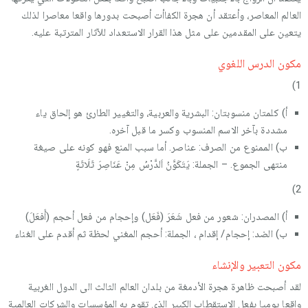
العالم المعاصر، وأعتقد أن هجرة الكفاأت أصبحت بدورها واقعا معاصرا لذلك
يتعين على المقدمين على مثل هذا القرار الاستعداد للآثار المترتبة عليه.
مكون الدرس اللغوي
1)
أ) كلمتان منسوبتان: البشرية والعربية، والتغيير الطارئ هو إلحاق ياء
مشددة بآخر الاسم المنسوب وكسر ما قبل آخره.
ب) الممنوع من الصرف: عناصر. أما سبب المنع فهو كونه على صيغة
منتهى الجموع. – الجملة: يَتَكَوَّنُ اَلدَّرْسُ مِنْ عَنَاصِرَ ثَلَاثَةٍ
2)
أ) المصدران: شعور من فعل شَعَرَ (فَعَل) وإحجام من فعل أحجم (أَفعَلَ)
ب) الضد: إحجام/ إقدام ، الجملة: أحجم المغني لحظة ثم أقدم على الغناء
مكون التعبير والإنشاء
لقد أصبحت ظاهرة هجرة الأدمغة من بلدان العالم الثالث الى الدول الغربية
واقعا يوميا بفعل الاستقطاب الكبير الذي تقوم به المؤسسات والشركات العالمية