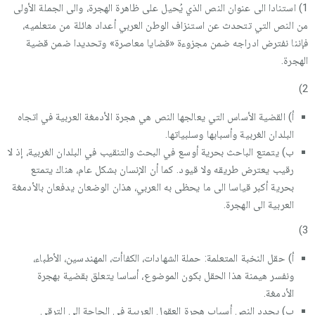
1) استنادا الى عنوان النص الذي يُحيل على ظاهرة الهجرة، والى الجملة الأولى
من النص التي تتحدث عن استنزاف الوطن العربي أعداد هائلة من متعلميه،
فإننا نفترض ادراجه ضمن مجزوءة «قضايا معاصرة» وتحديدا ضمن قضية
الهجرة.
2)
أ) القضية الأساس التي يعالجها النص هي هجرة الأدمغة العربية في اتجاه
البلدان الغربية وأسبابها وسلبياتها.
ب) يتمتع الباحث بحرية أوسع في البحث والتنقيب في البلدان الغربية، إذ لا
رقيب يعترض طريقه ولا قيود. كما أن الإنسان بشكل عام، هناك يتمتع
بحرية أكبر قياسا الى ما يحظى به العربي، هذان الوضعان يدفعان بالأدمغة
العربية الى الهجرة.
3)
أ) حقل النخبة المتعلمة: حملة الشهادات، الكفاأت، المهندسين، الأطباء،
ونفسر هيمنة هذا الحقل بكون الموضوع، أساسا يتعلق بقضية بهجرة
الأدمغة.
ب) يحدد النص أسباب هجرة العقول العربية في الحاجة الى الترقي