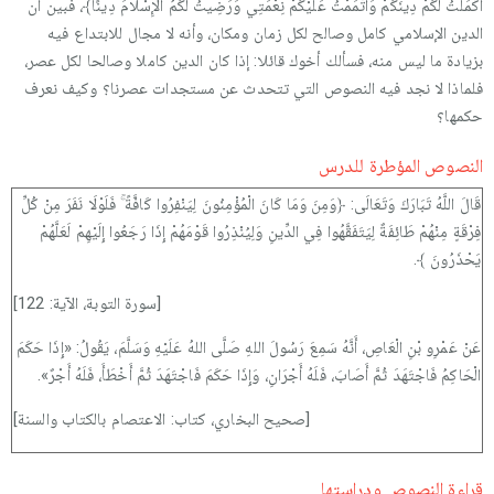
أَكْمَلْتُ لَكُمْ دِينَكُمْ وَأَتْمَمْتُ عَلَيْكُمْ نِعْمَتِي وَرَضِيتُ لَكُمُ الْإِسْلَامَ دِينًا﴾، فبين أن
الدين الإسلامي كامل وصالح لكل زمان ومكان، وأنه لا مجال للابتداع فيه
بزيادة ما ليس منه، فسألك أخوك قائلا: إذا كان الدين كاملا وصالحا لكل عصر،
فلماذا لا نجد فيه النصوص التي تتحدث عن مستجدات عصرنا؟ وكيف نعرف
حكمها؟
النصوص المؤطرة للدرس
قَالَ اللَّهُ تَبَارَكَ وَتَعَالَى: ﴿وَمِنَ وَمَا كَانَ الْمُؤْمِنُونَ لِيَنْفِرُوا كَافَّةً ۚ فَلَوْلَا نَفَرَ مِنْ كُلِّ
فِرْقَةٍ مِنْهُمْ طَائِفَةٌ لِيَتَفَقَّهُوا فِي الدِّينِ وَلِيُنْذِرُوا قَوْمَهُمْ إِذَا رَجَعُوا إِلَيْهِمْ لَعَلَّهُمْ
يَحْذَرُونَ ﴾.
[سورة التوبة، الآية: 122]
عَنْ عَمْرِو بْنِ الْعَاصِ، أَنَّهُ سَمِعَ رَسُولَ اللهِ صَلَّى اللهُ عَلَيْهِ وَسَلَّمَ، يَقُولُ: «إِذَا حَكَمَ
الْحَاكِمُ فَاجْتَهَدَ ثُمَّ أَصَابَ، فَلَهُ أَجْرَانِ، وَإِذَا حَكَمَ فَاجْتَهَدَ ثُمَّ أَخْطَأَ، فَلَهُ أَجْرٌ».
[صحيح البخاري، كتاب: الاعتصام بالكتاب والسنة]
قراءة النصوص ودراستها