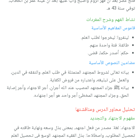
فتح مصر بعد أن قهر الروم وأصبح واليا عليها بعد أن عينه عمر بن الخطاب،
توفي سنة 43 هـ.
نشاط الفهم وشرح المفردات
قاموس المفاهيم الأساسية
لينفروا: ليخرجوا لطلب العلم.
طائفة: فئة واحدة منهم.
حكم: أصدر حكما، قضى.
مضامين النصوص الأساسية
بيانه تعالى لشروط المجتهد المتمثلة في طلب العلم، والتفقه في الدين،
والعمل على تبليغه، واعتباره من فروض الكفاية.
بيانه ﷺ جزاء المجتهد المصيب عند الله أجران، أجر الاجتهاد وأجر إصابة
الحق، وجزاء المجتهد المخطئ أجر واحد هو أجر اجتهاده.
تحليل محاور الدرس ومناقشتها
مفهوم الاجتهاد والتجديد
الاجتهاد: لغة: مصدر من فعل اجتهد، بمعنى بذل وسعه ونهاية طاقته في
تحصيل المطلوب، واصطلاحا: بذل الفقيه المجتهد الوسع في تحصيل العلم