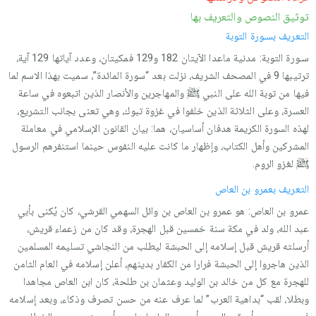
توثيق النصوص والتعريف بها
التعريف بسـورة التوبة
سـورة التوبة: مدنية ماعدا الآيتان 182 و129 فمكيتان، وعدد آياتها 129 آية،
ترتيبها 9 في المصحف الشريف، نزلت بعد “سورة المائدة”، سميت بهذا الاسم لما
فيها من توبة الله على النبي ﷺ والمهاجرين والأنصار الذين اتبعوه في ساعة
العسرة، وعلى الثلاثة الذين خلفوا في غزوة تبوك، وهي تعنى بجانب التشريع،
لهذه السورة الكريمة هدفان أساسيان، هما: بيان القانون الإسلامي في معاملة
المشركين وأهل الكتاب، وإظهار ما كانت عليه النفوس حينما استنفرهم الرسول
ﷺ لغزو الروم.
التعريف بعمرو بن العاص
عمرو بن العاص: هو عمرو بن العاص بن وائل السهمي القرشي، كان يُكنى بأبي
عبد الله، ولد في مكة سنة خمسين قبل الهجرة، وقد كان من زعماء قريش،
أرسلته قريش قبل إسلامه إلى الحبشة ليطلب من النجاشي تسليمه المسلمين
الذين هاجروا إلى الحبشة فرارا من الكفار بدينهم، أعلن إسلامه في العام الثامن
للهجرة مع كل من خالد بن الوليد وعثمان بن طلحة، كان ابن العاص مجاهدا
وبطلا، لقب “بداهية العرب” لما عرف عنه من حسن تصرف وذكاء، وبعد إسلامه