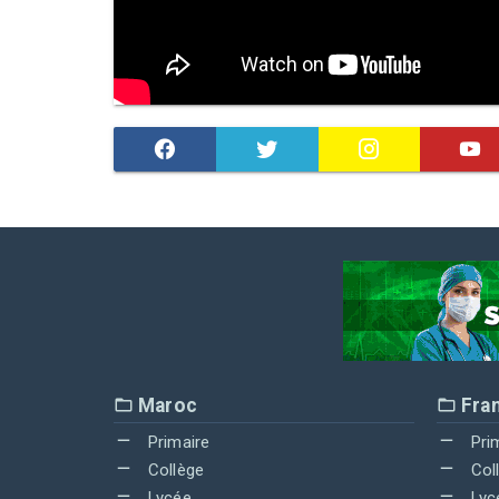
Maroc
Fra
Primaire
Pri
Collège
Col
Lycée
Lyc