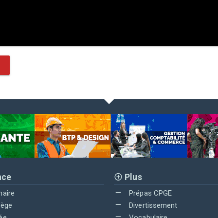
nce
Plus
maire
Prépas CPGE
lège
Divertissement
ée
Vocabulaire