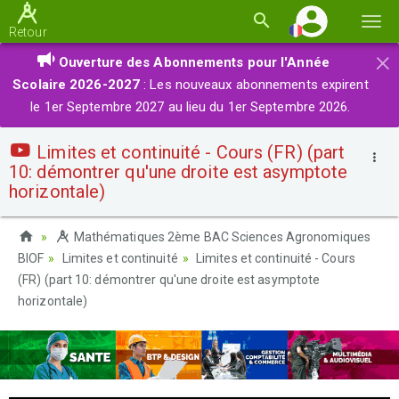
Basc
Retour
la
×
Ouverture des Abonnements pour l'Année
navi
Scolaire 2026-2027
: Les nouveaux abonnements expirent
le 1er Septembre 2027 au lieu du 1er Septembre 2026.
Limites et continuité - Cours (FR) (part
10: démontrer qu'une droite est asymptote
horizontale)
Mathématiques 2ème BAC Sciences Agronomiques
BIOF
Limites et continuité
Limites et continuité - Cours
(FR) (part 10: démontrer qu'une droite est asymptote
horizontale)