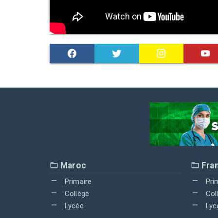
Maroc
Fra
Primaire
Pri
Collège
Col
Lycée
Lyc