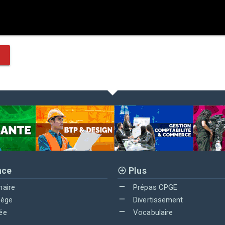
nce
Plus
maire
Prépas CPGE
lège
Divertissement
ée
Vocabulaire