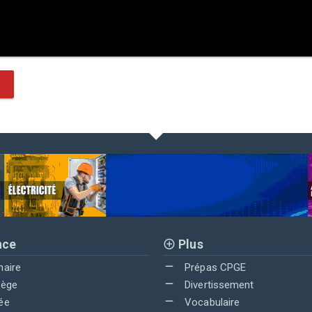
nce
Plus
maire
Prépas CPGE
lège
Divertissement
ée
Vocabulaire