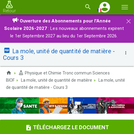
Basc
Retour
la
×
Ouverture des Abonnements pour l'Année
navi
Scolaire 2026-2027
: Les nouveaux abonnements expirent
le 1er Septembre 2027 au lieu du 1er Septembre 2026.
La mole, unité de quantité de matière -
Cours 3
Physique et Chimie Tronc commun Sciences
BIOF
La mole, unité de quantité de matière
La mole, unité
de quantité de matière - Cours 3
TÉLÉCHARGEZ LE DOCUMENT