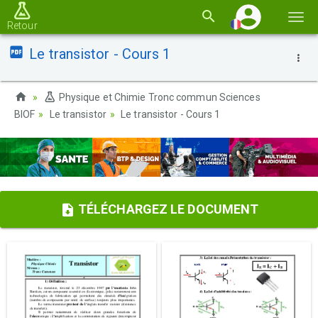
Basc
Retour
la
Le transistor - Cours 1
navi
Physique et Chimie Tronc commun Sciences
BIOF
Le transistor
Le transistor - Cours 1
TÉLÉCHARGEZ LE DOCUMENT