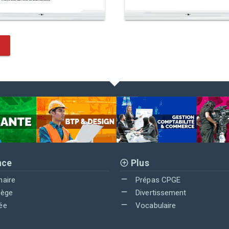
nce
Plus
maire
Prépas CPGE
lège
Divertissement
ée
Vocabulaire