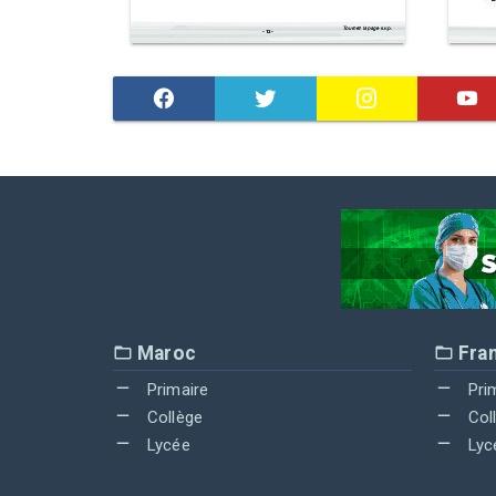
Maroc
Fra
Primaire
Pri
Collège
Col
Lycée
Lyc