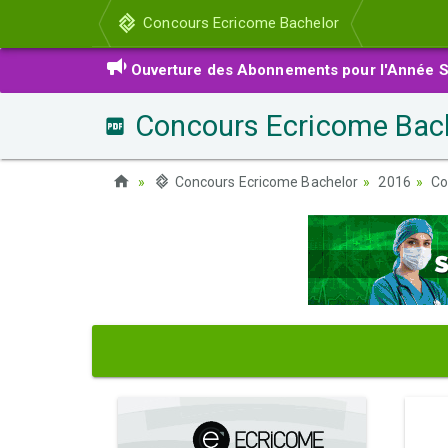
Concours Ecricome Bachelor
Ouverture des Abonnements pour l'Année S
Concours Ecricome Bache
Concours Ecricome Bachelor
2016
Co