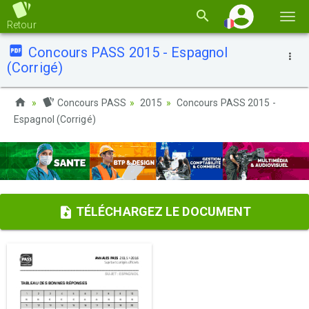
Basc
Retour
la
Concours PASS 2015 - Espagnol
navi
(Corrigé)
Concours PASS
2015
Concours PASS 2015 -
Espagnol (Corrigé)
TÉLÉCHARGEZ LE DOCUMENT