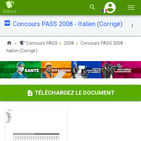
Basc
Retour
la
Concours PASS 2008 - Italien (Corrigé)
navi
Concours PASS
2008
Concours PASS 2008 -
Italien (Corrigé)
TÉLÉCHARGEZ LE DOCUMENT