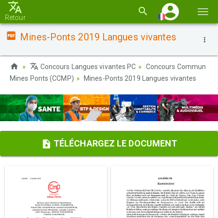
Basc
Retour
la
Mines-Ponts 2019 Langues vivantes
navi
Concours Langues vivantes PC
Concours Commun
Mines Ponts (CCMP)
Mines-Ponts 2019 Langues vivantes
TÉLÉCHARGEZ LE DOCUMENT